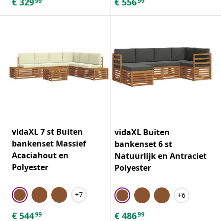
€
329
€
556
99
99
vidaXL 7 st Buiten
vidaXL Buiten
bankenset Massief
bankenset 6 st
Acaciahout en
Natuurlijk en Antraciet
Polyester
Polyester
+7
+6
€
544
€
486
99
99