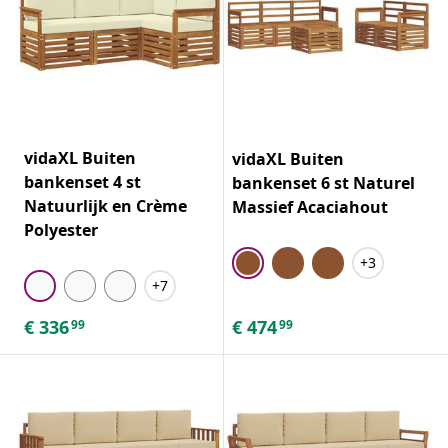
vidaXL Buiten
vidaXL Buiten
bankenset 4 st
bankenset 6 st Naturel
Natuurlijk en Crème
Massief Acaciahout
Polyester
+3
+7
€
336
€
474
99
99