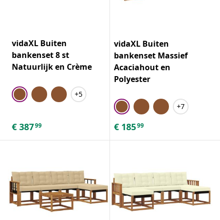
vidaXL Buiten
vidaXL Buiten
bankenset 8 st
bankenset Massief
Natuurlijk en Crème
Acaciahout en
Polyester
+5
+7
€
387
€
185
99
99