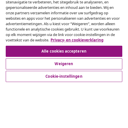
sitenavigatie te verbeteren, het sitegebruik te analyseren, en
gepersonaliseerde advertenties en inhoud aan te bieden. Wij en
onze partners verzamelen informatie over uw surfgedrag op
websites en apps voor het personaliseren van advertenties en voor
Meld je aan voor onze nieuwsbrief
advertentiemetingen. Als u kiest voor “Weigeren”, worden alleen
Sluit je aan bij meer dan 700.000 shoppers die
functionele en analytische cookies gebruikt. U kunt uw voorkeuren
op elk moment wijzigen via de link voor cookie-instellingen in de
wekelijkse deals, seizoensaanbiedingen en nieuwe
voettekst van de website.
Privacy- en cookieverklaring
artikelen van vidaXL ontvangen.
Alle cookies accepteren
Onze sociale media
Weigeren
Cookie-instellingen
Herroeping van de overeenkomst
Een annulering voor je bestelling indienen
Herroeping van de overeenkomst