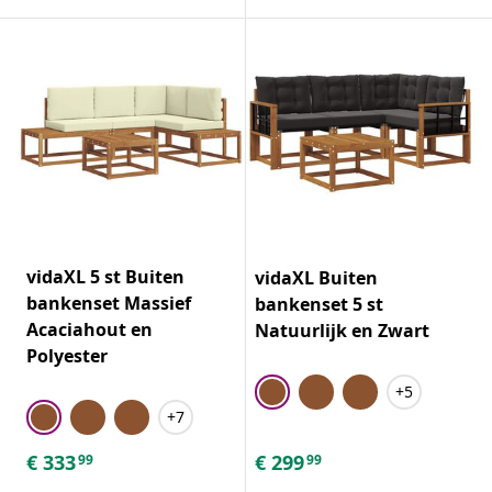
vidaXL 5 st Buiten
vidaXL Buiten
bankenset Massief
bankenset 5 st
Acaciahout en
Natuurlijk en Zwart
Polyester
+5
+7
€
333
€
299
99
99