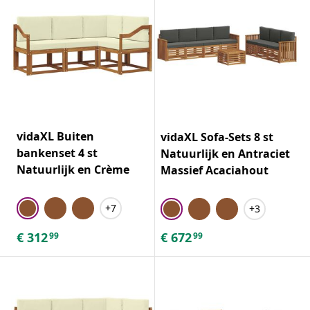
vidaXL Buiten
vidaXL Sofa-Sets 8 st
bankenset 4 st
Natuurlijk en Antraciet
Natuurlijk en Crème
Massief Acaciahout
+7
+3
€
312
€
672
99
99