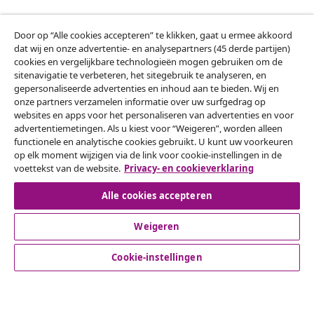
Door op “Alle cookies accepteren” te klikken, gaat u ermee akkoord
Klantenservice
dat wij en onze advertentie- en analysepartners (45 derde partijen)
cookies en vergelijkbare technologieën mogen gebruiken om de
sitenavigatie te verbeteren, het sitegebruik te analyseren, en
Zakelijk
gepersonaliseerde advertenties en inhoud aan te bieden. Wij en
onze partners verzamelen informatie over uw surfgedrag op
websites en apps voor het personaliseren van advertenties en voor
vidaXL
advertentiemetingen. Als u kiest voor “Weigeren”, worden alleen
functionele en analytische cookies gebruikt. U kunt uw voorkeuren
op elk moment wijzigen via de link voor cookie-instellingen in de
Ontdek meer
voettekst van de website.
Privacy- en cookieverklaring
Alle cookies accepteren
Weigeren
Cookie-instellingen
© 2008-2026 vidaXL www.vidaxl.nl is een website van vidaXL
Marketplace B.V.