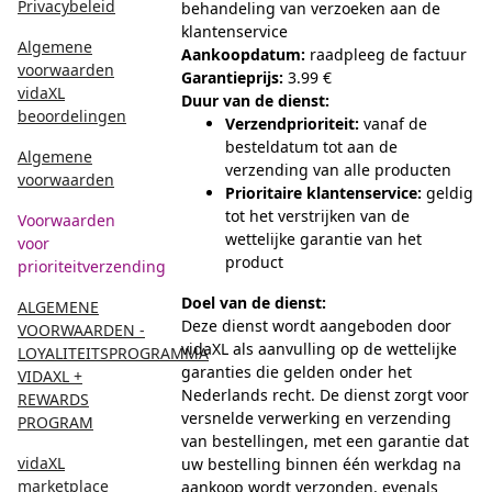
Privacybeleid
behandeling van verzoeken aan de
klantenservice
Algemene
Aankoopdatum:
raadpleeg de factuur
voorwaarden
Garantieprijs:
3.99 €
vidaXL
Duur van de dienst:
beoordelingen
Verzendprioriteit:
vanaf de
besteldatum tot aan de
Algemene
verzending van alle producten
voorwaarden
Prioritaire klantenservice:
geldig
tot het verstrijken van de
Voorwaarden
wettelijke garantie van het
voor
product
prioriteitverzending
Doel van de dienst:
ALGEMENE
Deze dienst wordt aangeboden door
VOORWAARDEN -
vidaXL als aanvulling op de wettelijke
LOYALITEITSPROGRAMMA
garanties die gelden onder het
VIDAXL +
Nederlands recht. De dienst zorgt voor
REWARDS
versnelde verwerking en verzending
PROGRAM
van bestellingen, met een garantie dat
vidaXL
uw bestelling binnen één werkdag na
marketplace
aankoop wordt verzonden, evenals