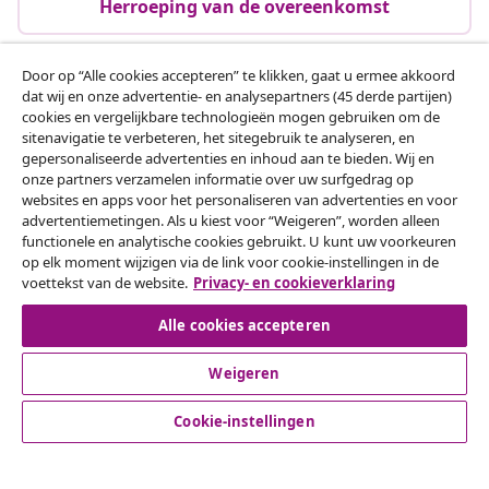
Herroeping van de overeenkomst
producten voor jouw ruimte, wensen en behoeften.
Wil je alles weten over een specifieke woonstijl? Ook dan
zit je bij ons goed. Op onze pagina met
verschillende
Door op “Alle cookies accepteren” te klikken, gaat u ermee akkoord
woonstijlen
vertellen we je graag alles over elke stijl. Van
dat wij en onze advertentie- en analysepartners (45 derde partijen)
Klantenservice
industrieel en landelijk tot Scandinavisch en Bohemian.
cookies en vergelijkbare technologieën mogen gebruiken om de
sitenavigatie te verbeteren, het sitegebruik te analyseren, en
Ontdek welke stijl het best bij jou past en maak van jouw
gepersonaliseerde advertenties en inhoud aan te bieden. Wij en
Zakelijk
huis een thuis.
onze partners verzamelen informatie over uw surfgedrag op
websites en apps voor het personaliseren van advertenties en voor
Laat je inspireren door de creatieve ideeën van onze
advertentiemetingen. Als u kiest voor “Weigeren”, worden alleen
klanten
vidaXL
functionele en analytische cookies gebruikt. U kunt uw voorkeuren
Scroll door onze
#sharemevidaxl-galerij
en zie hoe
op elk moment wijzigen via de link voor cookie-instellingen in de
anderen onze meubels en accessoires combineren. Van
voettekst van de website.
Privacy- en cookieverklaring
Ontdek meer
gezellige woonkamers tot stijlvolle tuinen, je vindt tussen
alle foto’s volop inspiratie. Ontdek slimme tips voor het
Alle cookies accepteren
inrichten van kleine ruimtes of zie hoe een enkel
meubelstuk een hele kamer kan transformeren.
Weigeren
Heb je zelf een geweldige manier gevonden om onze
Cookie-instellingen
producten te stylen? Deel je foto met ons. We zijn altijd
benieuwd naar jouw creativiteit.
© 2008-2026 vidaXL www.vidaxl.nl is een website van vidaXL
Marketplace B.V.