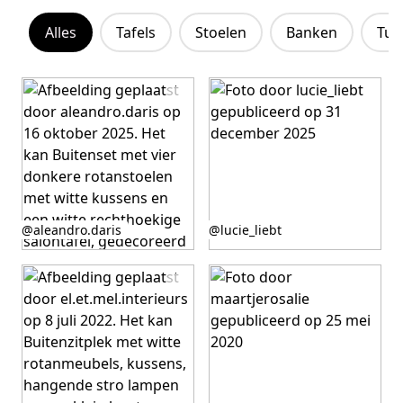
Alles
Tafels
Stoelen
Banken
Tui
Bericht
Bericht
@aleandro.daris
@lucie_liebt
gepubliceerd
gepubliceerd
door
door