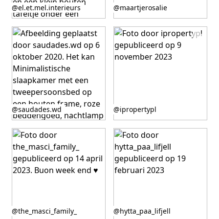
Bericht
Bericht
@el.et.mel.interieurs
@maartjerosalie
gepubliceerd
gepubliceerd
door
door
Bericht
Bericht
@saudades.wd
@ipropertypl
gepubliceerd
gepubliceerd
door
door
Bericht
Bericht
@the_masci_family_
@hytta_paa_lifjell
gepubliceerd
gepubliceerd