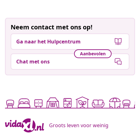
woonspullen van goede kwaliteit. Onze collectie is
gebaseerd op de laatste woon- en tuintrends, zodat je
altijd iets leuks vindt voor jouw interieur.
Je vindt niet alleen prachtige artikelen van ons eigen
Neem contact met ons op!
vidaXL-merk, ook andere bekende merken hebben we in
ons assortiment opgenomen. Van
stijlvolle meubelen
tot
Ga naar het Hulpcentrum
handige dierbenodigdheden
, bij ons vind je het
allemaal. Maar ook voor
zakelijke & industriële producten
Aanbevolen
zit je bij ons goed. Laat je inspireren door onze
Chat met ons
veelzijdige collectie en vind precies wat je nodig hebt.
Altijd betaalbare producten
We vinden het belangrijk dat je nooit te veel betaalt voor
je interieur. Daarom bieden wij altijd betaalbare
producten aan. Zo kan iedereen een prachtige binnen-
of buitenruimte ontwerpen zonder zich zorgen te maken
over het budget.
Word lid van vidaXL+ en geniet van extra korting
Groots leven voor weinig
Ben jij een ware koopjesjager? Bekijk dan onze
beste
aanbiedingen
. Op deze producten krijg je altijd een