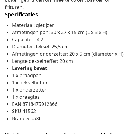
buiten gebruiken om mee te koken, bakken of
frituren.
Specificaties
Materiaal: gietijzer
Afmetingen pan: 30 x 27 x 15 cm (L x B x H)
Capaciteit: 4,2 L
Diameter deksel: 25,5 cm
Afmetingen onderzetter: 20 x 5 cm (diameter x H)
Lengte dekselheffer: 20 cm
Levering bevat:
1 x braadpan
1 x dekselheffer
1 x onderzetter
1 x draagtas
EAN:8718475912866
SKU:41562
Brand:vidaXL