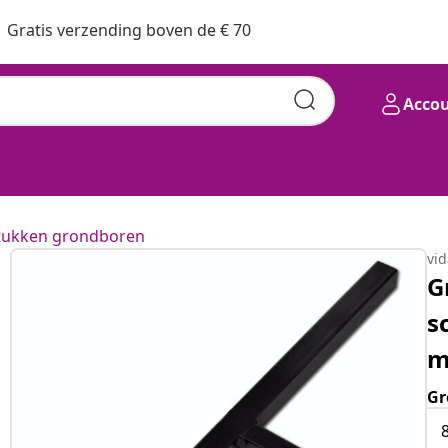
Gratis verzending boven de € 70
Acco
tukken grondboren
vi
G
s
m
Gr