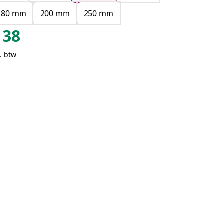
180 mm
200 mm
250 mm
38
. btw