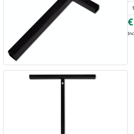
€
Inc