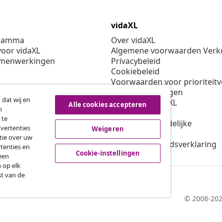
vidaXL
gramma
Over vidaXL
oor vidaXL
Algemene voorwaarden Verko
amenwerkingen
Privacybeleid
Cookiebeleid
Voorwaarden voor prioriteit
Cookie-instellingen
 dat wij en
Werken bij vidaXL
Alle cookies accepteren
n
Veiligheid
 te
EU verantwoordelijke
dvertenties
Weigeren
Beleid voor EPR
tie over uw
Toegankelijkheidsverklaring
tenties en
Cookie-instellingen
een
 op elk
st van de
© 2008-202