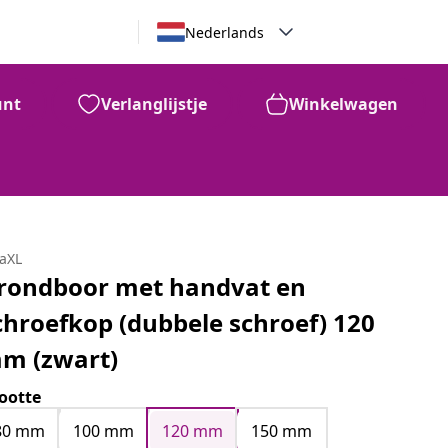
Nederlands
unt
Verlanglijstje
Winkelwagen
daXL
rondboor met handvat en
chroefkop (dubbele schroef) 120
m (zwart)
ootte
80 mm
100 mm
120 mm
150 mm