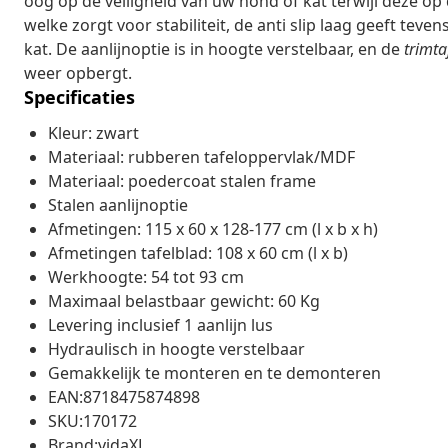
oog op de veiligheid van uw hond of kat terwijl deze op d
welke zorgt voor stabiliteit, de anti slip laag geeft te
kat. De aanlijnoptie is in hoogte verstelbaar, en de
trimta
weer opbergt.
Specificaties
Kleur: zwart
Materiaal: rubberen tafeloppervlak/MDF
Materiaal: poedercoat stalen frame
Stalen aanlijnoptie
Afmetingen: 115 x 60 x 128-177 cm (l x b x h)
Afmetingen tafelblad: 108 x 60 cm (l x b)
Werkhoogte: 54 tot 93 cm
Maximaal belastbaar gewicht: 60 Kg
Levering inclusief 1 aanlijn lus
Hydraulisch in hoogte verstelbaar
Gemakkelijk te monteren en te demonteren
EAN:8718475874898
SKU:170172
Brand:vidaXL