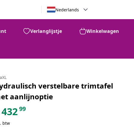
Nederlands
unt
Verlanglijstje
Winkelwagen
daXL
ydraulisch verstelbare trimtafel
et aanlijnoptie
99
432
. btw