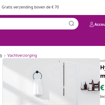
Gratis verzending boven de € 70
Acco
n
Vachtverzorging
vi
H
m
€
Inc