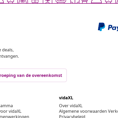
 deals,
ntvangen.
roeping van de overeenkomst
vidaXL
gramma
Over vidaXL
oor vidaXL
Algemene voorwaarden Verko
amenwerkingen
Privacybeleid