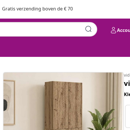
Gratis verzending boven de € 70
Acco
vi
v
Kl