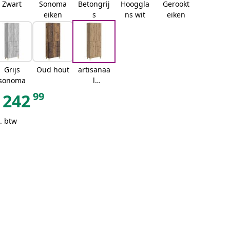
Zwart
Sonoma
Betongrij
Hooggla
Gerookt
eiken
s
ns wit
eiken
Grijs
Oud hout
artisanaa
sonoma
l
eikenkleu
99
242
rig
. btw