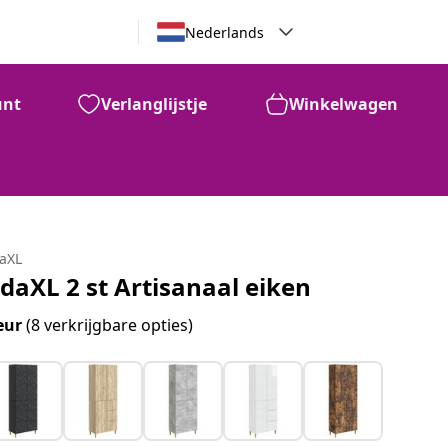
Nederlands
unt
Verlanglijstje
Winkelwagen
daXL
idaXL 2 st Artisanaal eiken
eur
(8 verkrijgbare opties)