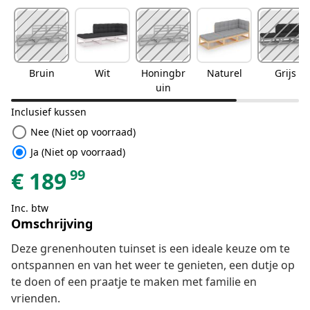
Bruin
Wit
Honingbr
Naturel
Grijs
uin
Inclusief kussen
radio_button_unchecked
Nee (Niet op voorraad)
radio_button_checked
Ja (Niet op voorraad)
99
€
189
Inc. btw
Omschrijving
Deze grenenhouten tuinset is een ideale keuze om te
ontspannen en van het weer te genieten, een dutje op
te doen of een praatje te maken met familie en
vrienden.