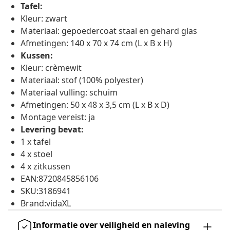
Tafel:
Kleur: zwart
Materiaal: gepoedercoat staal en gehard glas
Afmetingen: 140 x 70 x 74 cm (L x B x H)
Kussen:
Kleur: crèmewit
Materiaal: stof (100% polyester)
Materiaal vulling: schuim
Afmetingen: 50 x 48 x 3,5 cm (L x B x D)
Montage vereist: ja
Levering bevat:
1 x tafel
4 x stoel
4 x zitkussen
EAN:8720845856106
SKU:3186941
Brand:vidaXL
Informatie over veiligheid en naleving