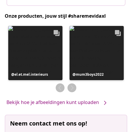
Onze producten, jouw stijl #sharemevidaxl
Bericht
el.et.mel.interieurs
Bericht
mum3boys2022
gepubliceerd
gepubliceerd
door
door
Bekijk hoe je afbeeldingen kunt uploaden
Neem contact met ons op!