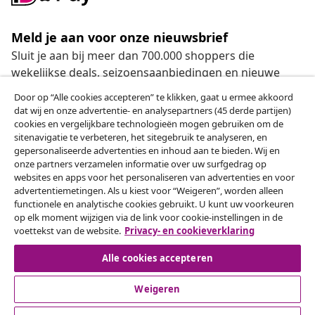
Meld je aan voor onze nieuwsbrief
Sluit je aan bij meer dan 700.000 shoppers die
wekelijkse deals, seizoensaanbiedingen en nieuwe
artikelen van vidaXL ontvangen.
Door op “Alle cookies accepteren” te klikken, gaat u ermee akkoord
dat wij en onze advertentie- en analysepartners (45 derde partijen)
Onze sociale media
cookies en vergelijkbare technologieën mogen gebruiken om de
sitenavigatie te verbeteren, het sitegebruik te analyseren, en
gepersonaliseerde advertenties en inhoud aan te bieden. Wij en
onze partners verzamelen informatie over uw surfgedrag op
websites en apps voor het personaliseren van advertenties en voor
Herroeping van de overeenkomst
advertentiemetingen. Als u kiest voor “Weigeren”, worden alleen
functionele en analytische cookies gebruikt. U kunt uw voorkeuren
Een annulering voor je bestelling indienen
op elk moment wijzigen via de link voor cookie-instellingen in de
voettekst van de website.
Privacy- en cookieverklaring
Herroeping van de overeenkomst
Alle cookies accepteren
Weigeren
Klantenservice