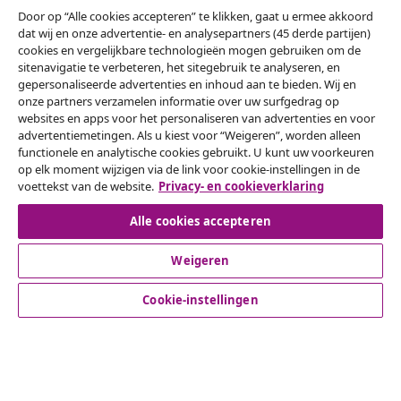
artikelen van vidaXL ontvangen.
Door op “Alle cookies accepteren” te klikken, gaat u ermee akkoord
dat wij en onze advertentie- en analysepartners (45 derde partijen)
Onze sociale media
cookies en vergelijkbare technologieën mogen gebruiken om de
sitenavigatie te verbeteren, het sitegebruik te analyseren, en
gepersonaliseerde advertenties en inhoud aan te bieden. Wij en
onze partners verzamelen informatie over uw surfgedrag op
websites en apps voor het personaliseren van advertenties en voor
Herroeping van de overeenkomst
advertentiemetingen. Als u kiest voor “Weigeren”, worden alleen
functionele en analytische cookies gebruikt. U kunt uw voorkeuren
Een annulering voor je bestelling indienen
op elk moment wijzigen via de link voor cookie-instellingen in de
voettekst van de website.
Privacy- en cookieverklaring
Herroeping van de overeenkomst
Alle cookies accepteren
Weigeren
Klantenservice
Cookie-instellingen
Zakelijk
vidaXL