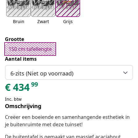
Bruin
Zwart
Grijs
Grootte
150 cm tafellengte
Aantal items
6-zits (Niet op voorraad)
99
€
434
Inc. btw
Omschrijving
Creëer een boeiende en samenhangende esthetiek in
je buitenruimte met deze tuinset!
De buitentafel is gemaakt van massief acaciahout,