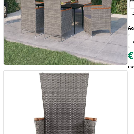
Aa
€
Inc