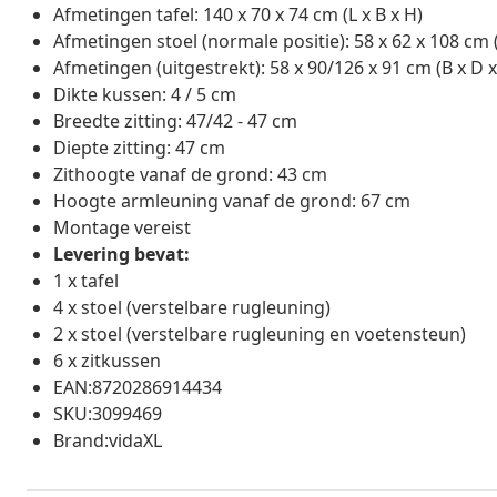
Afmetingen tafel: 140 x 70 x 74 cm (L x B x H)
Afmetingen stoel (normale positie): 58 x 62 x 108 cm (
Afmetingen (uitgestrekt): 58 x 90/126 x 91 cm (B x D x
Dikte kussen: 4 / 5 cm
Breedte zitting: 47/42 - 47 cm
Diepte zitting: 47 cm
Zithoogte vanaf de grond: 43 cm
Hoogte armleuning vanaf de grond: 67 cm
Montage vereist
Levering bevat:
1 x tafel
4 x stoel (verstelbare rugleuning)
2 x stoel (verstelbare rugleuning en voetensteun)
6 x zitkussen
EAN:8720286914434
SKU:3099469
Brand:vidaXL