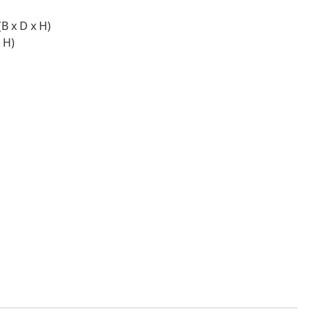
B x D x H)
 H)