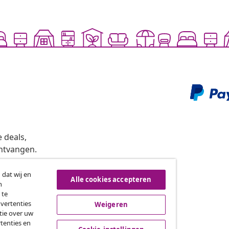
 deals,
ntvangen.
 dat wij en
Alle cookies accepteren
n
roeping van de overeenkomst
 te
dvertenties
Weigeren
tie over uw
tenties en