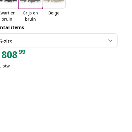
Zwart en
Grijs en
Beige
bruin
bruin
ntal items
6-zits
99
808
. btw