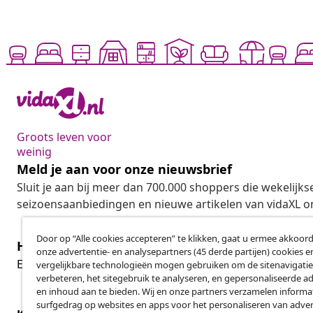
Groots leven voor
weinig
Meld je aan voor onze nieuwsbrief
Sluit je aan bij meer dan 700.000 shoppers die wekelijkse
seizoensaanbiedingen en nieuwe artikelen van vidaXL o
Door op “Alle cookies accepteren” te klikken, gaat u ermee akkoord
Herroeping van de overeenkomst
onze advertentie- en analysepartners (45 derde partijen) cookies e
Her
Een annulering voor je bestelling indienen
vergelijkbare technologieën mogen gebruiken om de sitenavigatie
verbeteren, het sitegebruik te analyseren, en gepersonaliseerde a
en inhoud aan te bieden. Wij en onze partners verzamelen informa
surfgedrag op websites en apps voor het personaliseren van adver