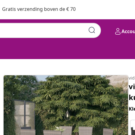
Gratis verzending boven de € 70
Acco
vi
v
k
Kl