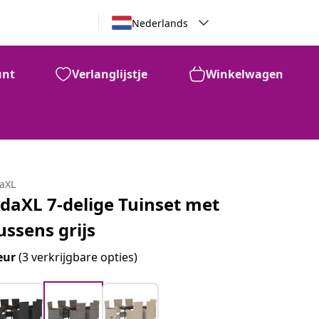
Nederlands
unt
Verlanglijstje
Winkelwagen
daXL
idaXL 7-delige Tuinset met
ussens grijs
eur
(3 verkrijgbare opties)