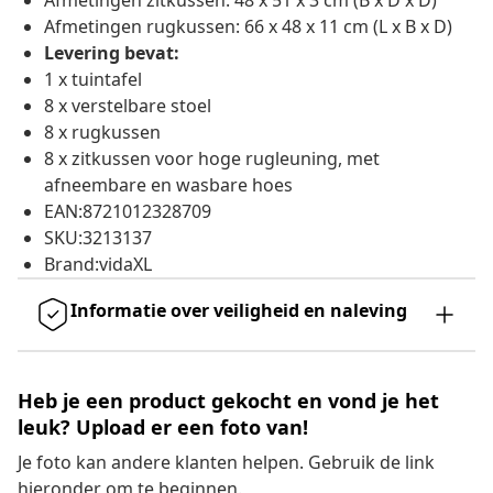
Afmetingen zitkussen: 48 x 51 x 3 cm (B x D x D)
Afmetingen rugkussen: 66 x 48 x 11 cm (L x B x D)
Levering bevat:
1 x tuintafel
8 x verstelbare stoel
8 x rugkussen
8 x zitkussen voor hoge rugleuning, met
afneembare en wasbare hoes
EAN:8721012328709
SKU:3213137
Brand:vidaXL
Informatie over veiligheid en naleving
Heb je een product gekocht en vond je het
leuk? Upload er een foto van!
Je foto kan andere klanten helpen. Gebruik de link
hieronder om te beginnen.