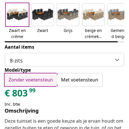
Zwart en
Zwart
Grijs
beige en
Gemeng
crème
crèmekle
d beige
urig
Aantal items
8-zits
Model/type
Zonder voetensteun
Met voetensteun
99
€
803
Inc. btw
Omschrijving
Deze tuinset is een goede keuze als je ervan houdt om
gezellig buiten te eten of gewoon in de tuin, of op het