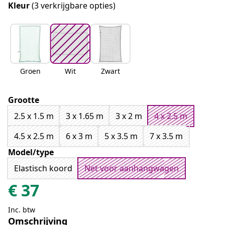
Kleur
(3 verkrijgbare opties)
Groen
Wit
Zwart
Grootte
2.5 x 1.5 m
3 x 1.65 m
3 x 2 m
4 x 2.5 m
4.5 x 2.5 m
6 x 3 m
5 x 3.5 m
7 x 3.5 m
Model/type
Elastisch koord
Net voor aanhangwagen
€
37
Inc. btw
Omschrijving