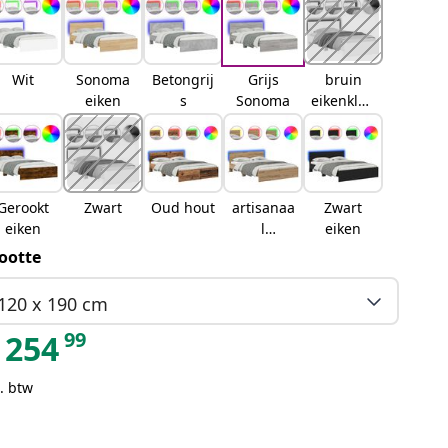
Wit
Sonoma
Betongrij
Grijs
bruin
eiken
s
Sonoma
eikenkleu
r
Gerookt
Zwart
Oud hout
artisanaa
Zwart
eiken
l
eiken
eikenkleu
ootte
rig
120 x 190 cm
99
254
. btw