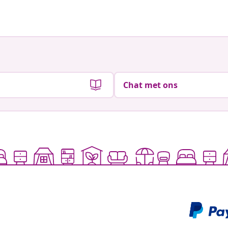
door
door
Chat met ons