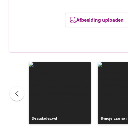
Afbeelding uploaden
Bericht
saudades.wd
Bericht
moje_czarno_
gepubliceerd
gepubliceerd