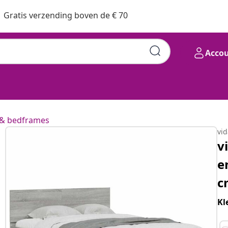
Gratis verzending boven de € 70
Acco
& bedframes
vi
v
e
c
Kl