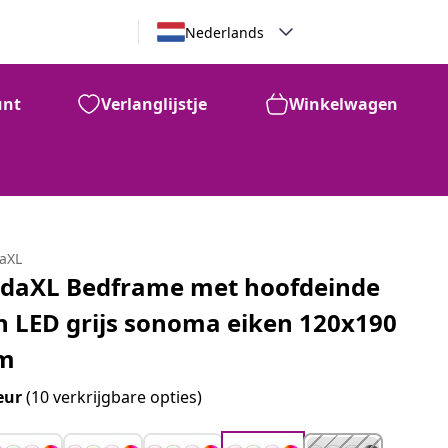
Nederlands
unt
Verlanglijstje
Winkelwagen
daXL
idaXL Bedframe met hoofdeinde
n LED grijs sonoma eiken 120x190
m
eur
(10 verkrijgbare opties)