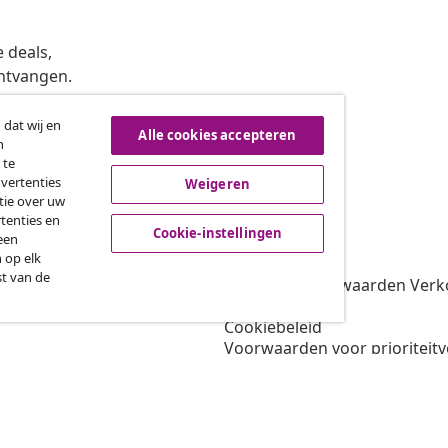
 deals,
ntvangen.
 dat wij en
Alle cookies accepteren
n
roeping van de overeenkomst
 te
dvertenties
Weigeren
tie over uw
tenties en
vidaXL
Cookie-instellingen
een
 op elk
gramma
Over vidaXL
st van de
oor vidaXL
Algemene voorwaarden Verko
amenwerkingen
Privacybeleid
Cookiebeleid
Voorwaarden voor prioriteit
Cookie-instellingen
Werken bij vidaXL
Veiligheid
EU verantwoordelijke