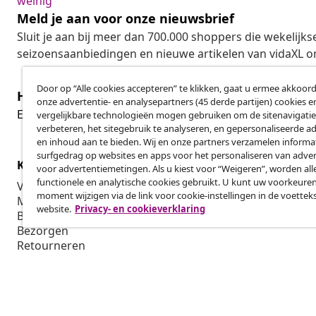
weinig
Meld je aan voor onze nieuwsbrief
Sluit je aan bij meer dan 700.000 shoppers die wekelijkse
seizoensaanbiedingen en nieuwe artikelen van vidaXL o
Door op “Alle cookies accepteren” te klikken, gaat u ermee akkoord
Herroeping van de overeenkomst
onze advertentie- en analysepartners (45 derde partijen) cookies e
Her
Een annulering voor je bestelling indienen
vergelijkbare technologieën mogen gebruiken om de sitenavigatie
verbeteren, het sitegebruik te analyseren, en gepersonaliseerde a
en inhoud aan te bieden. Wij en onze partners verzamelen informa
surfgedrag op websites en apps voor het personaliseren van adver
Klantenservice
Zakelijk
voor advertentiemetingen. Als u kiest voor “Weigeren”, worden all
functionele en analytische cookies gebruikt. U kunt uw voorkeuren
Volg je bestelling
Affiliatepro
moment wijzigen via de link voor cookie-instellingen in de voettek
Mijn account
Produceren v
website.
Privacy- en cookieverklaring
Betalen
Marketings
Bezorgen
Retourneren
Productinformatie
Bestellen