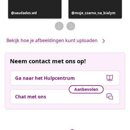
Bericht
saudades.wd
Bericht
moje_czarno_na_bialym
gepubliceerd
gepubliceerd
door
door
Bekijk hoe je afbeeldingen kunt uploaden
Neem contact met ons op!
Ga naar het Hulpcentrum
Aanbevolen
Chat met ons