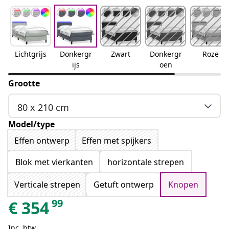
Lichtgrijs
Donkergr
Zwart
Donkergr
Roze
ijs
oen
Grootte
80 x 210 cm
Model/type
Effen ontwerp
Effen met spijkers
Blok met vierkanten
horizontale strepen
Verticale strepen
Getuft ontwerp
Knopen
99
€
354
Inc. btw