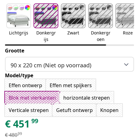
Lichtgrijs
Donkergr
Zwart
Donkergr
Roze
ijs
oen
Grootte
90 x 220 cm (Niet op voorraad)
Model/type
Effen ontwerp
Effen met spijkers
Blok met vierkanten
horizontale strepen
Verticale strepen
Getuft ontwerp
Knopen
99
€
451
99
€
480