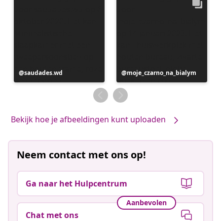
Bericht
saudades.wd
Bericht
moje_czarno_na_bialym
gepubliceerd
gepubliceerd
door
door
Bekijk hoe je afbeeldingen kunt uploaden
Neem contact met ons op!
Ga naar het Hulpcentrum
Aanbevolen
Chat met ons