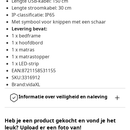
Lengte USB-kabel: 150 cm
Lengte stroomkabel: 30 cm
IP-classificatie: IP65
Met symbool voor knippen met een schaar
Levering bevat:
1 x bedframe
1 x hoofdbord
1 x matras
1 x matrastopper
1 x LED-strip
EAN:8721158531155
SKU:3316912
Brand:vidaXL
Informatie over veiligheid en naleving
Heb je een product gekocht en vond je het
leuk? Upload er een foto van!