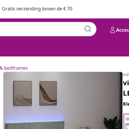
Gratis verzending boven de € 70
Acco
& bedframes
vi
v
L
Kl