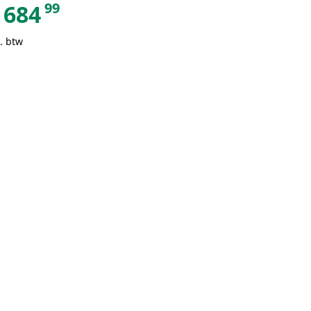
99
684
. btw