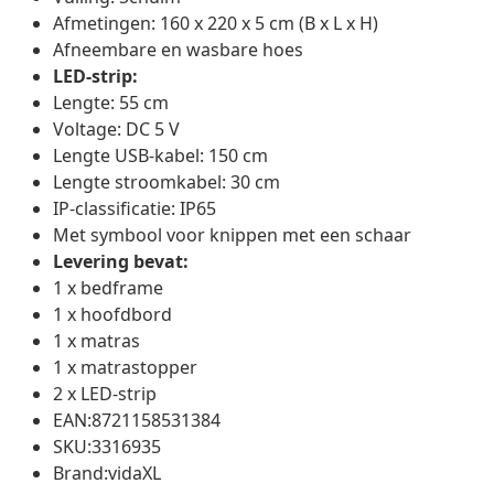
Afmetingen: 160 x 220 x 5 cm (B x L x H)
Afneembare en wasbare hoes
LED-strip:
Lengte: 55 cm
Voltage: DC 5 V
Lengte USB-kabel: 150 cm
Lengte stroomkabel: 30 cm
IP-classificatie: IP65
Met symbool voor knippen met een schaar
Levering bevat:
1 x bedframe
1 x hoofdbord
1 x matras
1 x matrastopper
2 x LED-strip
EAN:8721158531384
SKU:3316935
Brand:vidaXL