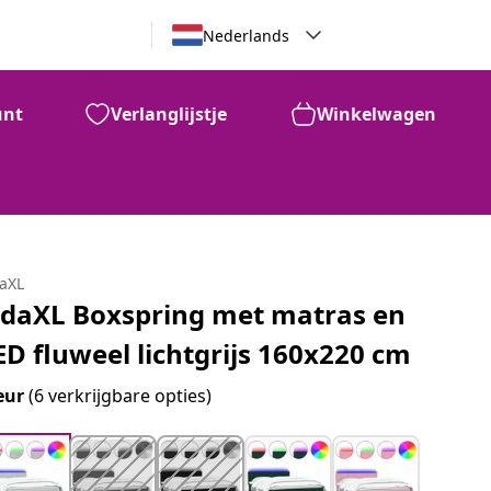
Nederlands
unt
Verlanglijstje
Winkelwagen
daXL
idaXL Boxspring met matras en
ED fluweel lichtgrijs 160x220 cm
eur
(6 verkrijgbare opties)