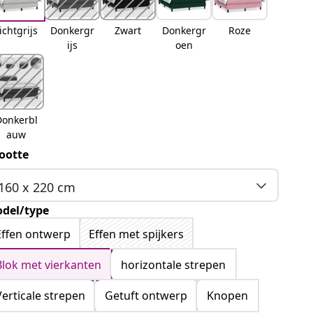
ichtgrijs
Donkergr
Zwart
Donkergr
Roze
ijs
oen
Donkerbl
auw
ootte
160 x 220 cm
del/type
Effen ontwerp
Effen met spijkers
Blok met vierkanten
horizontale strepen
Verticale strepen
Getuft ontwerp
Knopen