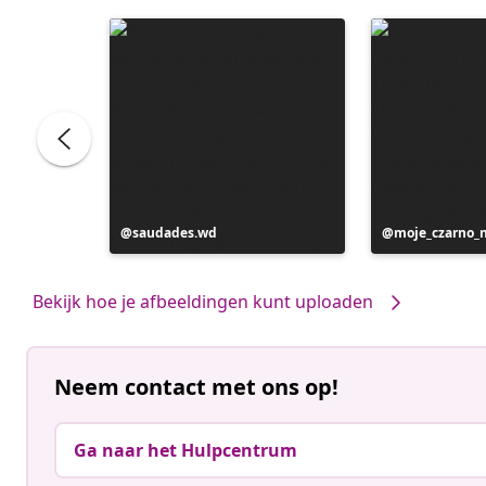
Bericht
saudades.wd
Bericht
moje_czarno_
gepubliceerd
gepubliceerd
door
door
Bekijk hoe je afbeeldingen kunt uploaden
Neem contact met ons op!
Ga naar het Hulpcentrum