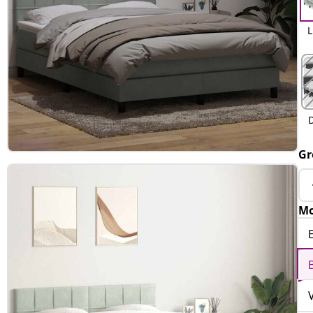
L
Gr
Mo