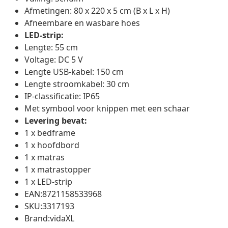
Afmetingen: 80 x 220 x 5 cm (B x L x H)
Afneembare en wasbare hoes
LED-strip:
Lengte: 55 cm
Voltage: DC 5 V
Lengte USB-kabel: 150 cm
Lengte stroomkabel: 30 cm
IP-classificatie: IP65
Met symbool voor knippen met een schaar
Levering bevat:
1 x bedframe
1 x hoofdbord
1 x matras
1 x matrastopper
1 x LED-strip
EAN:8721158533968
SKU:3317193
Brand:vidaXL