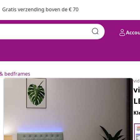
Gratis verzending boven de € 70
Acco
& bedframes
vi
v
L
Kl