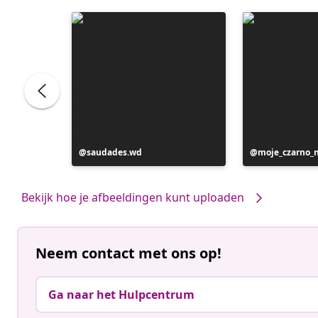
Bericht
saudades.wd
Bericht
moje_czarno_
gepubliceerd
gepubliceerd
door
door
Bekijk hoe je afbeeldingen kunt uploaden
Neem contact met ons op!
Ga naar het Hulpcentrum