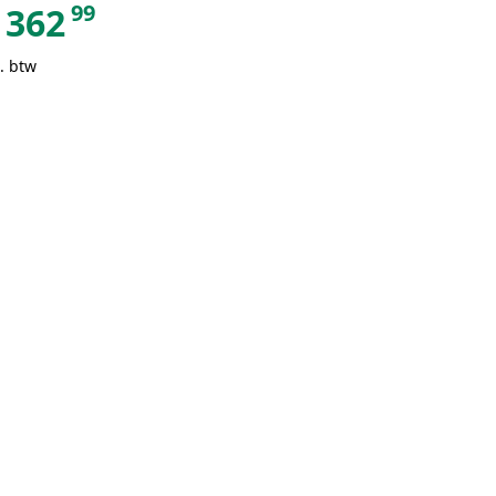
99
362
. btw