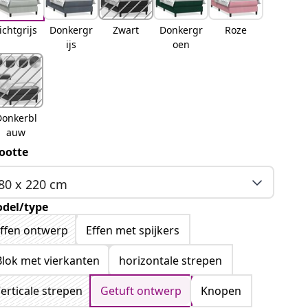
ichtgrijs
Donkergr
Zwart
Donkergr
Roze
ijs
oen
Donkerbl
auw
ootte
80 x 220 cm
del/type
ffen ontwerp
Effen met spijkers
Blok met vierkanten
horizontale strepen
erticale strepen
Getuft ontwerp
Knopen