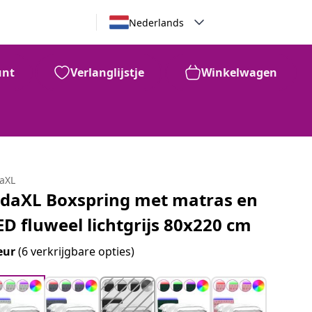
Nederlands
unt
Verlanglijstje
Winkelwagen
daXL
idaXL Boxspring met matras en
ED fluweel lichtgrijs 80x220 cm
eur
(6 verkrijgbare opties)