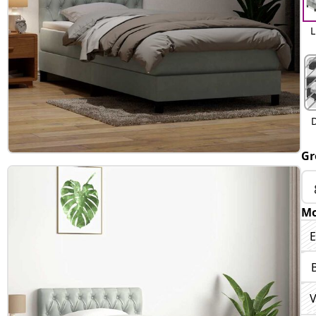
L
Gr
Mo
E
V