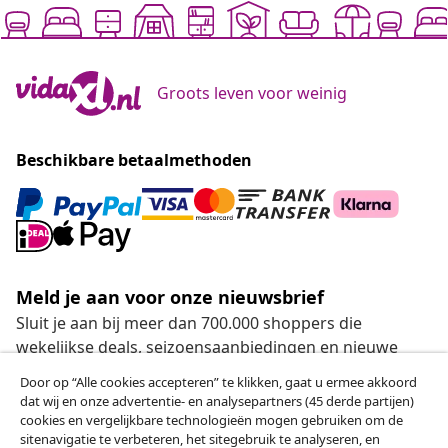
Groots leven voor weinig
Beschikbare betaalmethoden
Meld je aan voor onze nieuwsbrief
Sluit je aan bij meer dan 700.000 shoppers die
wekelijkse deals, seizoensaanbiedingen en nieuwe
artikelen van vidaXL ontvangen.
Door op “Alle cookies accepteren” te klikken, gaat u ermee akkoord
dat wij en onze advertentie- en analysepartners (45 derde partijen)
Onze sociale media
cookies en vergelijkbare technologieën mogen gebruiken om de
sitenavigatie te verbeteren, het sitegebruik te analyseren, en