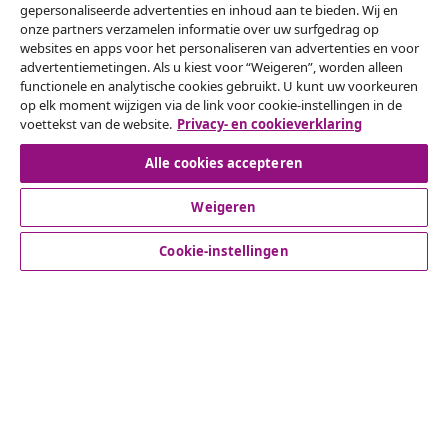
gepersonaliseerde advertenties en inhoud aan te bieden. Wij en
onze partners verzamelen informatie over uw surfgedrag op
websites en apps voor het personaliseren van advertenties en voor
Herroeping van de overeenkomst
advertentiemetingen. Als u kiest voor “Weigeren”, worden alleen
functionele en analytische cookies gebruikt. U kunt uw voorkeuren
Een annulering voor je bestelling indienen
op elk moment wijzigen via de link voor cookie-instellingen in de
voettekst van de website.
Privacy- en cookieverklaring
Herroeping van de overeenkomst
Alle cookies accepteren
Weigeren
Klantenservice
Cookie-instellingen
Zakelijk
vidaXL
Ontdek meer