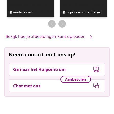
Bericht
saudades.wd
Bericht
moje_czarno_na_bialym
gepubliceerd
gepubliceerd
door
door
Bekijk hoe je afbeeldingen kunt uploaden
Neem contact met ons op!
Ga naar het Hulpcentrum
Aanbevolen
Chat met ons