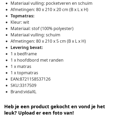
Materiaal vulling: pocketveren en schuim
Afmetingen: 80 x 210 x 20 cm (B x L x H)
Topmatras:
Kleur: wit
Materiaal: stof (100% polyester)
Materiaal vulling: schuim
Afmetingen: 80 x 210 x 5 cm (B x L x H)
Levering bevat:
1 x bedframe
1 x hoofdbord met randen
1 x matras
1 x topmatras
EAN:8721158537126
SKU:3317509
Brand:vidaXL
Heb je een product gekocht en vond je het
leuk? Upload er een foto van!