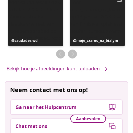
Bericht
saudades.wd
Bericht
moje_czarno_na_bialym
gepubliceerd
gepubliceerd
door
door
Bekijk hoe je afbeeldingen kunt uploaden
Neem contact met ons op!
Ga naar het Hulpcentrum
Aanbevolen
Chat met ons