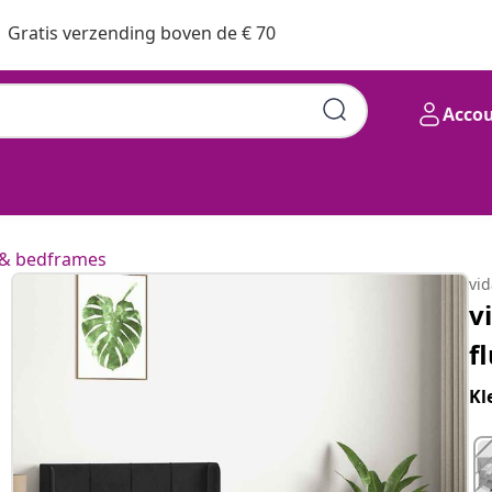
Gratis verzending boven de € 70
Acco
rt 90x210 cm
& bedframes
vi
v
f
Kl