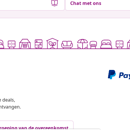
Chat met ons
 deals,
ntvangen.
roeping van de overeenkomst