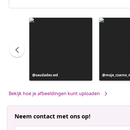
Bericht
saudades.wd
Bericht
moje_czarno_
gepubliceerd
gepubliceerd
door
door
Bekijk hoe je afbeeldingen kunt uploaden
Neem contact met ons op!