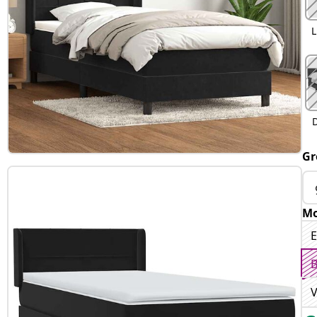
L
Gr
Mo
E
B
V