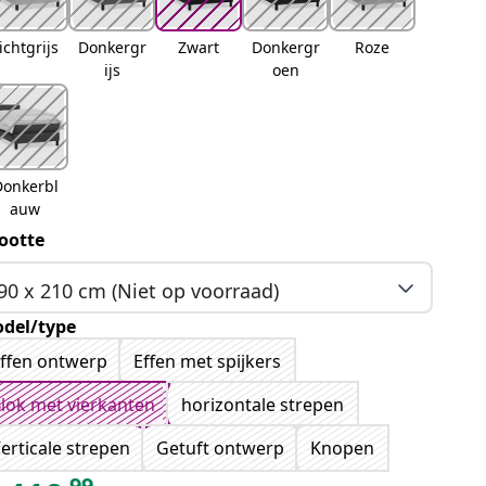
ichtgrijs
Donkergr
Zwart
Donkergr
Roze
ijs
oen
Donkerbl
auw
ootte
90 x 210 cm (Niet op voorraad)
del/type
ffen ontwerp
Effen met spijkers
lok met vierkanten
horizontale strepen
erticale strepen
Getuft ontwerp
Knopen
99