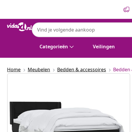
Vorige
Volgende
vidaXL
vidaXL Boxspring met matras fluweel zwa
Categorieën
Veilingen
Home
Meubelen
Bedden & accessoires
Bedden 