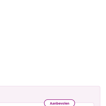
gmann
ceerd
Aanbevolen