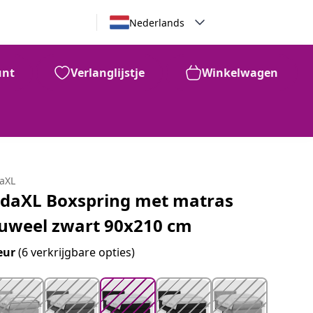
Nederlands
unt
Verlanglijstje
Winkelwagen
99
€
410
daXL
idaXL Boxspring met matras
luweel zwart 90x210 cm
eur
(6 verkrijgbare opties)