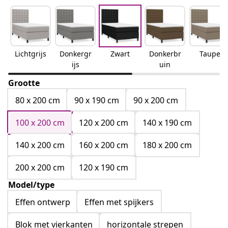
Lichtgrijs
Donkergr
Zwart
Donkerbr
Taupe
ijs
uin
Grootte
80 x 200 cm
90 x 190 cm
90 x 200 cm
100 x 200 cm
120 x 200 cm
140 x 190 cm
140 x 200 cm
160 x 200 cm
180 x 200 cm
200 x 200 cm
120 x 190 cm
Model/type
Effen ontwerp
Effen met spijkers
Blok met vierkanten
horizontale strepen