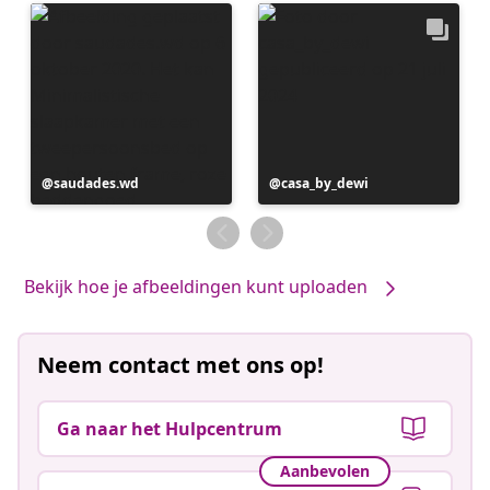
Bericht
saudades.wd
Bericht
casa_by_dewi
gepubliceerd
gepubliceerd
door
door
Bekijk hoe je afbeeldingen kunt uploaden
Neem contact met ons op!
Ga naar het Hulpcentrum
Aanbevolen