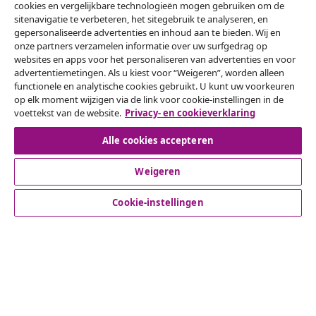
cookies en vergelijkbare technologieën mogen gebruiken om de
sitenavigatie te verbeteren, het sitegebruik te analyseren, en
gepersonaliseerde advertenties en inhoud aan te bieden. Wij en
onze partners verzamelen informatie over uw surfgedrag op
Herroeping van de overeenkomst
websites en apps voor het personaliseren van advertenties en voor
Een annulering voor je bestelling indienen
advertentiemetingen. Als u kiest voor “Weigeren”, worden alleen
functionele en analytische cookies gebruikt. U kunt uw voorkeuren
op elk moment wijzigen via de link voor cookie-instellingen in de
Herroeping van de overeenkomst
voettekst van de website.
Privacy- en cookieverklaring
Alle cookies accepteren
Klantenservice
Weigeren
Cookie-instellingen
Zakelijk
vidaXL
Ontdek meer