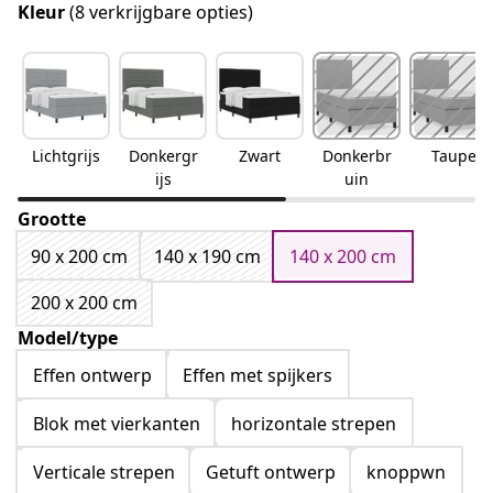
Kleur
(8 verkrijgbare opties)
Lichtgrijs
Donkergr
Zwart
Donkerbr
Taupe
ijs
uin
Grootte
90 x 200 cm
140 x 190 cm
140 x 200 cm
200 x 200 cm
Model/type
Effen ontwerp
Effen met spijkers
Blok met vierkanten
horizontale strepen
Verticale strepen
Getuft ontwerp
knoppwn