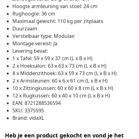
Hoogte armleuning van stoel: 24 cm
Rughoogte: 36 cm
Maximaal gewicht: 110 kg per zitplaats
Duurzaam
Verstelbaar type: Modulair
Montage vereist: Ja
Levering bevat:
1 x Tafel: 59 x 59 x 37 cm (L x B x H)
2 x Hoeksalon: 63 x 63 x 73 cm (L x B x H)
8 x Middenzithoek: 63 x 59 x 73 cm (L x B x H)
2 x Armsteunen: 60 x 6 x 61 cm (L x B x H)
10 x Zittingkussen: 60 x 60 x 8 cm (L x B x H)
12 x Rugkussen: 60 x 40 x 10 cm (L x B x H)
EAN: 8721288536594
SKU: 3375595
Brand: vidaXL
Heb je een product gekocht en vond je het