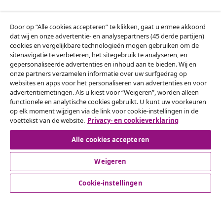
Door op “Alle cookies accepteren” te klikken, gaat u ermee akkoord
Klantenservice
dat wij en onze advertentie- en analysepartners (45 derde partijen)
cookies en vergelijkbare technologieën mogen gebruiken om de
sitenavigatie te verbeteren, het sitegebruik te analyseren, en
Zakelijk
gepersonaliseerde advertenties en inhoud aan te bieden. Wij en
onze partners verzamelen informatie over uw surfgedrag op
websites en apps voor het personaliseren van advertenties en voor
vidaXL
advertentiemetingen. Als u kiest voor “Weigeren”, worden alleen
functionele en analytische cookies gebruikt. U kunt uw voorkeuren
op elk moment wijzigen via de link voor cookie-instellingen in de
Ontdek meer
voettekst van de website.
Privacy- en cookieverklaring
Alle cookies accepteren
Weigeren
Cookie-instellingen
© 2008-2026 vidaXL www.vidaxl.nl is een website van vidaXL
Marketplace B.V.