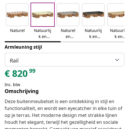
Naturel
Natuurlij
Naturel
Natuurlij
Natuurlij
k en
en
k en
k en
crème
lichtgrijs
antraciet
beige
Armleuning stijl
Rail
99
€
820
Inc. btw
Omschrijving
Deze buitenmeubelset is een ontdekking in stijl en
functionaliteit, en wordt een eyecatcher in elke tuin of
op je terras. Het moderne design met strakke lijnen
houdt het elegant, terwijl het gezelligheid en sociale