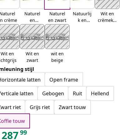
Naturel
Naturel
Naturel
Natuurlij
Wit en
n crème
en
en zwart
k en
crèmekle
lichtgrijs
beige
urig
Wit en
Wit en
wit en
ichtgrijs
zwart
beige
mleuning stijl
Horizontale latten
Open frame
Verticale latten
Gebogen
Ruit
Hellend
Zwart riet
Grijs riet
Zwart touw
Koffie touw
99
287