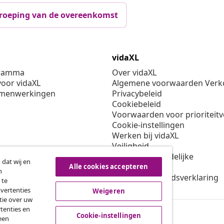
roeping van de overeenkomst
vidaXL
gramma
Over vidaXL
oor vidaXL
Algemene voorwaarden Verko
amenwerkingen
Privacybeleid
Cookiebeleid
Voorwaarden voor prioriteit
Cookie-instellingen
Werken bij vidaXL
Veiligheid
EU verantwoordelijke
 dat wij en
Beleid voor EPR
Alle cookies accepteren
n
Toegankelijkheidsverklaring
 te
dvertenties
Weigeren
tie over uw
tenties en
Cookie-instellingen
een