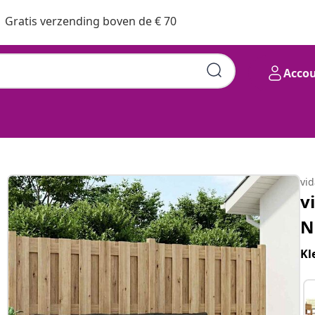
Gratis verzending boven de € 70
Acco
vi
v
N
Kl