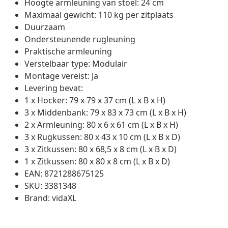
Hoogte armleuning van stoel: 24 cm
Maximaal gewicht: 110 kg per zitplaats
Duurzaam
Ondersteunende rugleuning
Praktische armleuning
Verstelbaar type: Modulair
Montage vereist: Ja
Levering bevat:
1 x Hocker: 79 x 79 x 37 cm (L x B x H)
3 x Middenbank: 79 x 83 x 73 cm (L x B x H)
2 x Armleuning: 80 x 6 x 61 cm (L x B x H)
3 x Rugkussen: 80 x 43 x 10 cm (L x B x D)
3 x Zitkussen: 80 x 68,5 x 8 cm (L x B x D)
1 x Zitkussen: 80 x 80 x 8 cm (L x B x D)
EAN: 8721288675125
SKU: 3381348
Brand: vidaXL