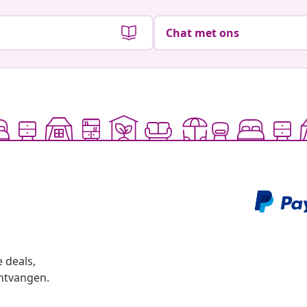
Chat met ons
 deals,
ntvangen.