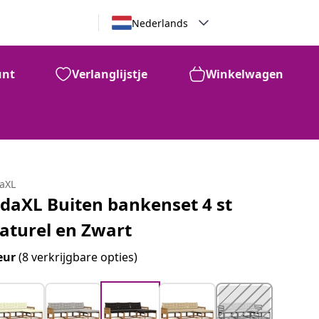
Nederlands
unt
Verlanglijstje
Winkelwagen
daXL
idaXL Buiten bankenset 4 st
aturel en Zwart
eur
(8 verkrijgbare opties)