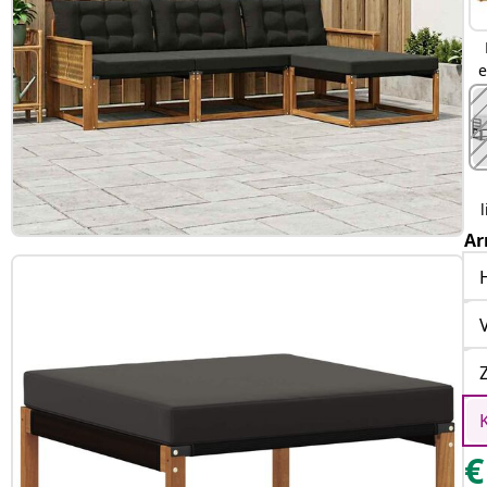
e
l
Ar
€