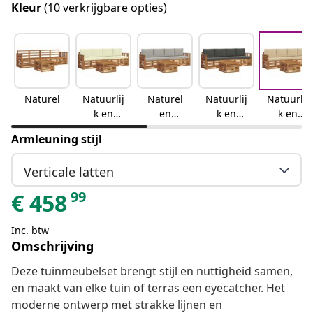
Kleur
(10 verkrijgbare opties)
Naturel
Natuurlij
Naturel
Natuurlij
Natuurlij
k en
en
k en
k en
crème
lichtgrijs
antraciet
beige
Armleuning stijl
Verticale latten
99
€
458
Inc. btw
Omschrijving
Deze tuinmeubelset brengt stijl en nuttigheid samen,
en maakt van elke tuin of terras een eyecatcher. Het
moderne ontwerp met strakke lijnen en