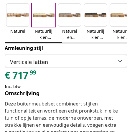
Naturel
Natuurlij
Naturel
Natuurlij
Natuurlij
k en
en
k en
k en
crème
lichtgrijs
antraciet
beige
Armleuning stijl
Verticale latten
99
€
717
Inc. btw
Omschrijving
Deze buitenmeubelset combineert stijl en
functionaliteit en wordt een echt pronkstuk in elke
tuin of op je terras. de moderne ontwerpen, met
strakke lijnen en eenvoudige details, voegen extra