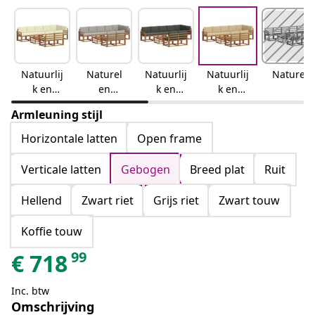
Natuurlij
Naturel
Natuurlij
Natuurlij
Naturel
k en
en
k en
k en
crème
lichtgrijs
antraciet
beige
Armleuning stijl
Horizontale latten
Open frame
Verticale latten
Gebogen
Breed plat
Ruit
Hellend
Zwart riet
Grijs riet
Zwart touw
Koffie touw
99
€
718
Inc. btw
Omschrijving