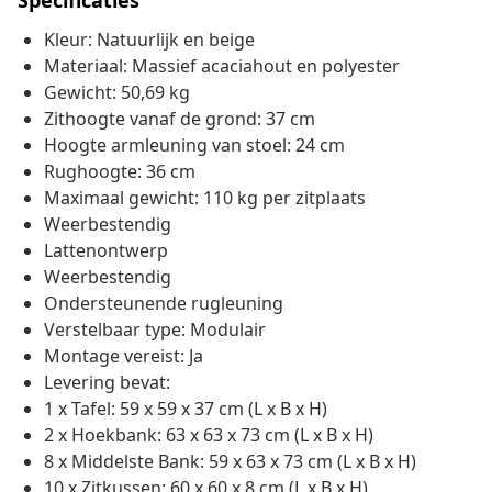
Specificaties
Kleur: Natuurlijk en beige
Materiaal: Massief acaciahout en polyester
Gewicht: 50,69 kg
Zithoogte vanaf de grond: 37 cm
Hoogte armleuning van stoel: 24 cm
Rughoogte: 36 cm
Maximaal gewicht: 110 kg per zitplaats
Weerbestendig
Lattenontwerp
Weerbestendig
Ondersteunende rugleuning
Verstelbaar type: Modulair
Montage vereist: Ja
Levering bevat:
1 x Tafel: 59 x 59 x 37 cm (L x B x H)
2 x Hoekbank: 63 x 63 x 73 cm (L x B x H)
8 x Middelste Bank: 59 x 63 x 73 cm (L x B x H)
10 x Zitkussen: 60 x 60 x 8 cm (L x B x H)