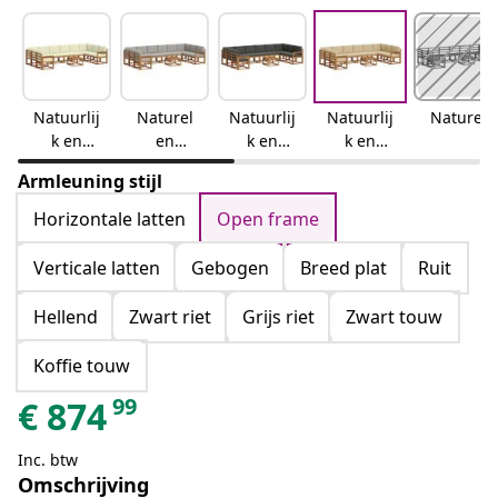
Natuurlij
Naturel
Natuurlij
Natuurlij
Naturel
k en
en
k en
k en
crème
lichtgrijs
antraciet
beige
Armleuning stijl
Horizontale latten
Open frame
Verticale latten
Gebogen
Breed plat
Ruit
Hellend
Zwart riet
Grijs riet
Zwart touw
Koffie touw
99
€
874
Inc. btw
Omschrijving