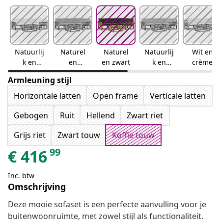
Natuurlij
Naturel
Naturel
Natuurlij
Wit en
k en
en
en zwart
k en
crème
crème
lichtgrijs
beige
Armleuning stijl
Horizontale latten
Open frame
Verticale latten
Gebogen
Ruit
Hellend
Zwart riet
Grijs riet
Zwart touw
Koffie touw
99
€
416
Inc. btw
Omschrijving
Deze mooie sofaset is een perfecte aanvulling voor je
buitenwoonruimte, met zowel stijl als functionaliteit.