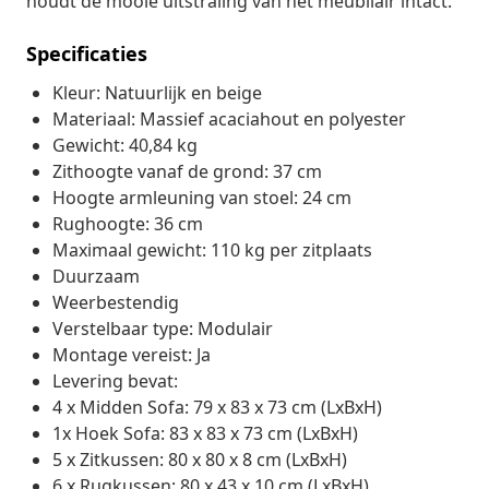
houdt de mooie uitstraling van het meubilair intact.
Specificaties
Kleur: Natuurlijk en beige
Materiaal: Massief acaciahout en polyester
Gewicht: 40,84 kg
Zithoogte vanaf de grond: 37 cm
Hoogte armleuning van stoel: 24 cm
Rughoogte: 36 cm
Maximaal gewicht: 110 kg per zitplaats
Duurzaam
Weerbestendig
Verstelbaar type: Modulair
Montage vereist: Ja
Levering bevat:
4 x Midden Sofa: 79 x 83 x 73 cm (LxBxH)
1x Hoek Sofa: 83 x 83 x 73 cm (LxBxH)
5 x Zitkussen: 80 x 80 x 8 cm (LxBxH)
6 x Rugkussen: 80 x 43 x 10 cm (LxBxH)