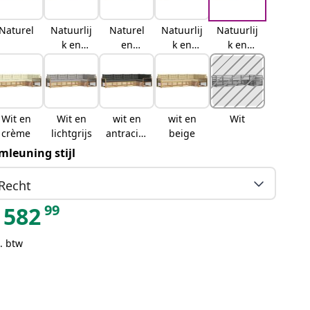
Naturel
Natuurlij
Naturel
Natuurlij
Natuurlij
k en
en
k en
k en
crème
lichtgrijs
antraciet
beige
Wit en
Wit en
wit en
wit en
Wit
crème
lichtgrijs
antraciet
beige
kleurig
mleuning stijl
Recht
99
582
. btw