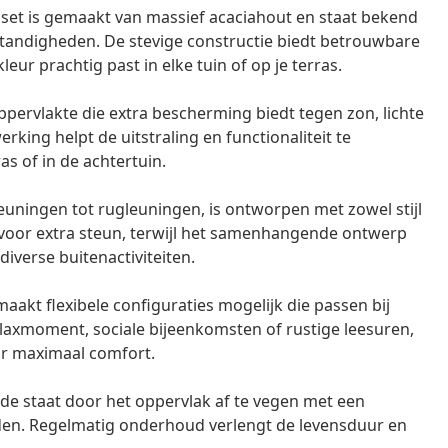
et is gemaakt van massief acaciahout en staat bekend
andigheden. De stevige constructie biedt betrouwbare
kleur prachtig past in elke tuin of op je terras.
ppervlakte die extra bescherming biedt tegen zon, lichte
ing helpt de uitstraling en functionaliteit te
as of in de achtertuin.
euningen tot rugleuningen, is ontworpen met zowel stijl
 voor extra steun, terwijl het samenhangende ontwerp
 diverse buitenactiviteiten.
akt flexibele configuraties mogelijk die passen bij
elaxmoment, sociale bijeenkomsten of rustige leesuren,
or maximaal comfort.
de staat door het oppervlak af te vegen met een
den. Regelmatig onderhoud verlengt de levensduur en