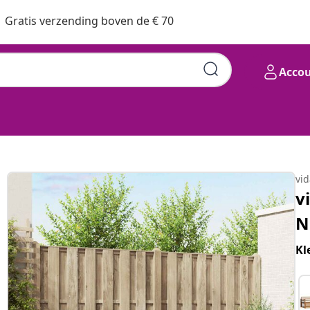
Gratis verzending boven de € 70
Acco
vi
v
N
Kl