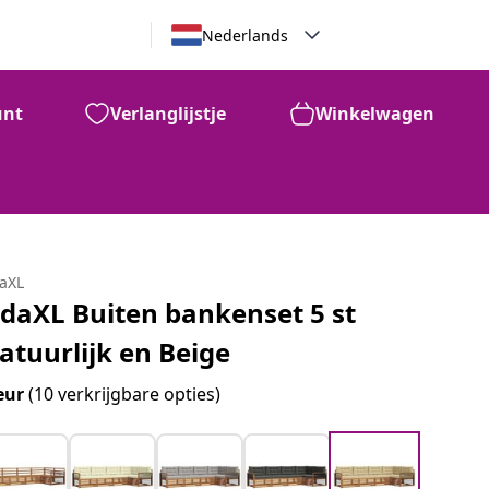
Nederlands
unt
Verlanglijstje
Winkelwagen
daXL
idaXL Buiten bankenset 5 st
atuurlijk en Beige
eur
(10 verkrijgbare opties)