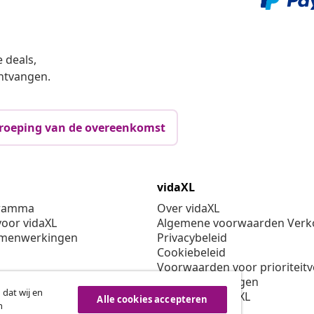
 deals,
ntvangen.
roeping van de overeenkomst
vidaXL
gramma
Over vidaXL
oor vidaXL
Algemene voorwaarden Verko
amenwerkingen
Privacybeleid
Cookiebeleid
Voorwaarden voor prioriteit
Cookie-instellingen
 dat wij en
Werken bij vidaXL
Alle cookies accepteren
n
Veiligheid