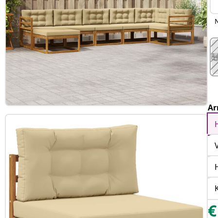
N
Ar
€