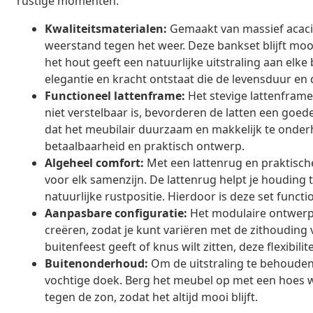
rustige momenten.
Kwaliteitsmaterialen:
Gemaakt van massief acaci
weerstand tegen het weer. Deze bankset blijft mooi 
het hout geeft een natuurlijke uitstraling aan el
elegantie en kracht ontstaat die de levensduur en 
Functioneel lattenframe:
Het stevige lattenframe 
niet verstelbaar is, bevorderen de latten een goed
dat het meubilair duurzaam en makkelijk te onderh
betaalbaarheid en praktisch ontwerp.
Algeheel comfort:
Met een lattenrug en praktisch
voor elk samenzijn. De lattenrug helpt je houding
natuurlijke rustpositie. Hierdoor is deze set funct
Aanpasbare configuratie:
Het modulaire ontwerp 
creëren, zodat je kunt variëren met de zithouding
buitenfeest geeft of knus wilt zitten, deze flexibil
Buitenonderhoud:
Om de uitstraling te behouden
vochtige doek. Berg het meubel op met een hoes w
tegen de zon, zodat het altijd mooi blijft.