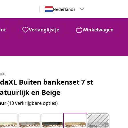
Nederlands
unt
Verlanglijstje
Winkelwagen
daXL
idaXL Buiten bankenset 7 st
atuurlijk en Beige
eur
(10 verkrijgbare opties)