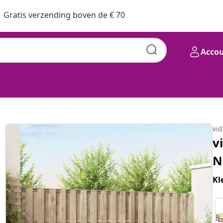
Gratis verzending boven de € 70
Acco
vi
v
N
Kl