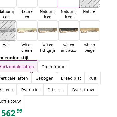
atuurlij
Naturel
Natuurlij
Natuurlij
Naturel
k en
en
k en
k en
crème
lichtgrijs
antraciet
beige
Wit
Wit en
Wit en
wit en
wit en
crème
lichtgrijs
antraciet
beige
kleurig
mleuning stijl
Horizontale latten
Open frame
Verticale latten
Gebogen
Breed plat
Ruit
Hellend
Zwart riet
Grijs riet
Zwart touw
Koffie touw
99
562