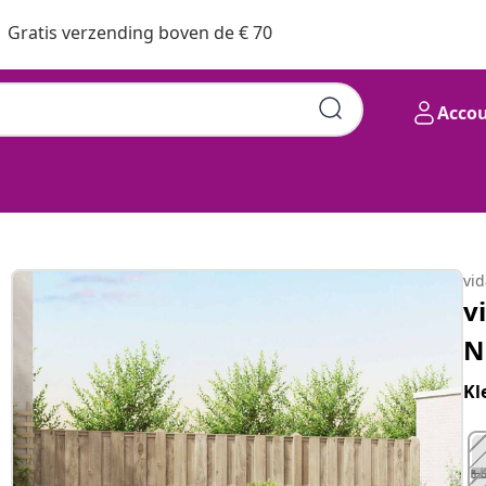
Gratis verzending boven de € 70
Acco
en Crème
vi
v
N
Kl