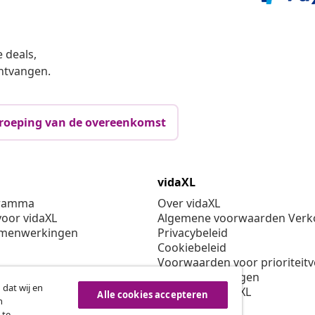
 deals,
ntvangen.
roeping van de overeenkomst
vidaXL
gramma
Over vidaXL
oor vidaXL
Algemene voorwaarden Verko
amenwerkingen
Privacybeleid
Cookiebeleid
Voorwaarden voor prioriteit
Cookie-instellingen
 dat wij en
Werken bij vidaXL
Alle cookies accepteren
n
Veiligheid
 te