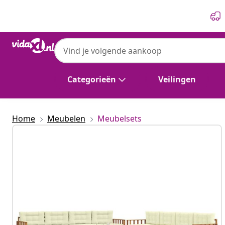
Vorige
Volgende
vidaXL
vidaXL Buiten bankenset 9 st Natuurlijk 
Categorieën
Veilingen
Home
Meubelen
Meubelsets