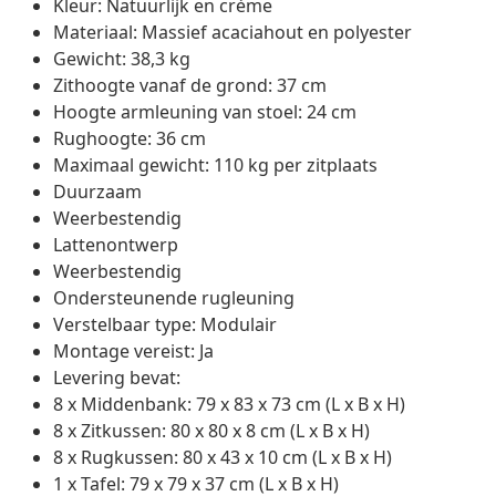
Kleur: Natuurlijk en crème
Materiaal: Massief acaciahout en polyester
Gewicht: 38,3 kg
Zithoogte vanaf de grond: 37 cm
Hoogte armleuning van stoel: 24 cm
Rughoogte: 36 cm
Maximaal gewicht: 110 kg per zitplaats
Duurzaam
Weerbestendig
Lattenontwerp
Weerbestendig
Ondersteunende rugleuning
Verstelbaar type: Modulair
Montage vereist: Ja
Levering bevat:
8 x Middenbank: 79 x 83 x 73 cm (L x B x H)
8 x Zitkussen: 80 x 80 x 8 cm (L x B x H)
8 x Rugkussen: 80 x 43 x 10 cm (L x B x H)
1 x Tafel: 79 x 79 x 37 cm (L x B x H)