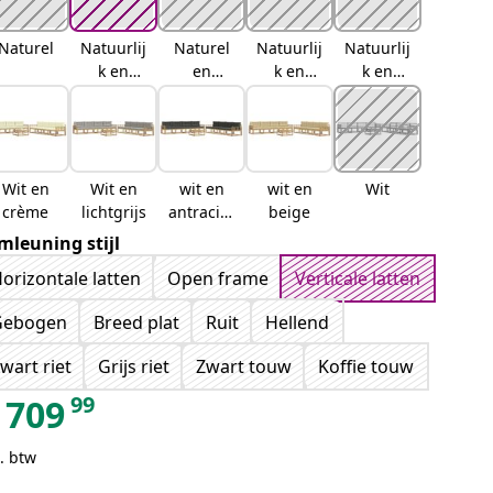
Naturel
Natuurlij
Naturel
Natuurlij
Natuurlij
k en
en
k en
k en
crème
lichtgrijs
antraciet
beige
Wit en
Wit en
wit en
wit en
Wit
crème
lichtgrijs
antraciet
beige
kleurig
mleuning stijl
orizontale latten
Open frame
Verticale latten
Gebogen
Breed plat
Ruit
Hellend
wart riet
Grijs riet
Zwart touw
Koffie touw
99
709
. btw