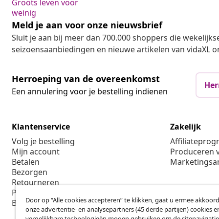
Groots leven voor
weinig
Meld je aan voor onze nieuwsbrief
Sluit je aan bij meer dan 700.000 shoppers die wekelijkse
seizoensaanbiedingen en nieuwe artikelen van vidaXL o
Herroeping van de overeenkomst
Her
Een annulering voor je bestelling indienen
Klantenservice
Zakelijk
Volg je bestelling
Affiliatepro
Mijn account
Produceren v
Betalen
Marketings
Bezorgen
Retourneren
Productinformatie
Door op “Alle cookies accepteren” te klikken, gaat u ermee akkoord
Bestellen
onze advertentie- en analysepartners (45 derde partijen) cookies e
vergelijkbare technologieën mogen gebruiken om de sitenavigatie