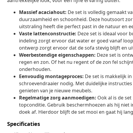
aantrekkelijke look, voor een fijne ervaring buiten.
Massief acaciahout:
De set is volledig gemaakt va
duurzaamheid en schoonheid. Deze houtsoort zorg
uitstraling heeft die perfect past in de natuur en 
Vaste lattenconstructie:
Deze set is ideaal voor b
indeling zorgt ervoor dat water er goed vanaf loo
ontwerp zorgt ervoor dat de sofa stevig blijft en u
Weerbestendige eigenschappen:
Deze set is ont
regen en zon. Of het nu regent of de zon fel schijnt
onderhouden.
Eenvoudig montageproces:
De set is makkelijk in
schroevendraaier nodig. Met duidelijke instructies 
genieten van je nieuwe meubels.
Regelmatige zorg aanmoedigen:
Ook al is de set
topconditie. Gebruik beschermhoezen als hij niet 
doek af. Hierdoor blijft de set mooi en gaat hij lan
Specificaties