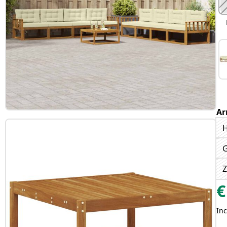
Ar
H
Z
€
Inc