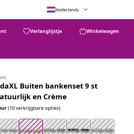
Nederlands
unt
Verlanglijstje
Winkelwagen
99
€
709
daXL
idaXL Buiten bankenset 9 st
atuurlijk en Crème
eur
(10 verkrijgbare opties)