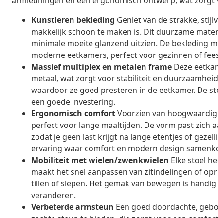
armleuningen en een ergonomisch ontwerp, wat zorgt v
Kunstleren bekleding
Geniet van de strakke, stijl
makkelijk schoon te maken is. Dit duurzame materia
minimale moeite glanzend uitzien. De bekleding m
moderne eetkamers, perfect voor gezinnen of fees
Massief multiplex en metalen frame
Deze eetkam
metaal, wat zorgt voor stabiliteit en duurzaamhei
waardoor ze goed presteren in de eetkamer. De ste
een goede investering.
Ergonomisch comfort
Voorzien van hoogwaardig s
perfect voor lange maaltijden. De vorm past zich 
zodat je geen last krijgt na lange etentjes of geze
ervaring waar comfort en modern design samenko
Mobiliteit met wielen/zwenkwielen
Elke stoel he
maakt het snel aanpassen van zitindelingen of o
tillen of slepen. Het gemak van bewegen is handig 
veranderen.
Verbeterde armsteun
Een goed doordachte, gebo