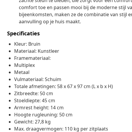
zachte steun te bieden, die zorgt voor een comfo
comfort toe en passen mooi bij de moderne stijl van
bijeenkomsten, maken ze de combinatie van stijl e
aanvulling op je huis maakt.
Specificaties
Kleur: Bruin
Materiaal: Kunstleer
Framemateriaal:
Multiplex
Metaal
Vulmateriaal: Schuim
Totale afmetingen: 58 x 67 x 97 cm (L x b x H)
Zitbreedte: 50 cm
Stoeldiepte: 45 cm
Armrest height: 14 cm
Hoogte rugleuning: 50 cm
Gewicht: 27,8 kg
Max. draagvermogen: 110 kg per zitplaats