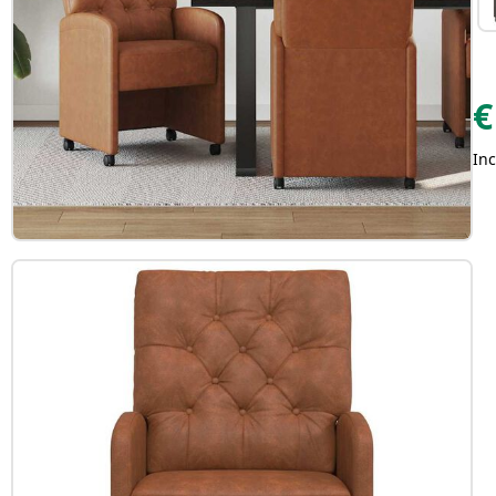
€
Inc