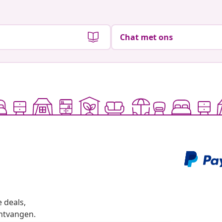
Chat met ons
 deals,
ntvangen.