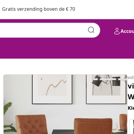
Gratis verzending boven de € 70
Acco
vi
v
W
Kl