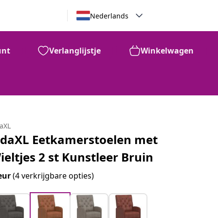
Nederlands
unt
Verlanglijstje
Winkelwagen
daXL
idaXL Eetkamerstoelen met
ieltjes 2 st Kunstleer Bruin
eur
(4 verkrijgbare opties)