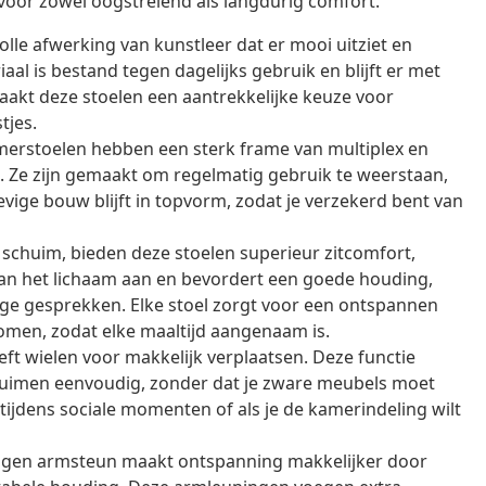
oor zowel oogstrelend als langdurig comfort.
volle afwerking van kunstleer dat er mooi uitziet en
al is bestand tegen dagelijks gebruik en blijft er met
aakt deze stoelen een aantrekkelijke keuze voor
tjes.
erstoelen hebben een sterk frame van multiplex en
d. Ze zijn gemaakt om regelmatig gebruik te weerstaan,
vige bouw blijft in topvorm, zodat je verzekerd bent van
chuim, bieden deze stoelen superieur zitcomfort,
aan het lichaam aan en bevordert een goede houding,
llige gesprekken. Elke stoel zorgt voor een ontspannen
men, zodat elke maaltijd aangenaam is.
eft wielen voor makkelijk verplaatsen. Deze functie
pruimen eenvoudig, zonder dat je zware meubels moet
tijdens sociale momenten of als je de kamerindeling wilt
gen armsteun maakt ontspanning makkelijker door