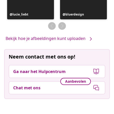
Bericht
lucie_liebt
Bericht
bluerdesign
gepubliceerd
gepubliceerd
door
door
Bekijk hoe je afbeeldingen kunt uploaden
Neem contact met ons op!
Ga naar het Hulpcentrum
Aanbevolen
Chat met ons