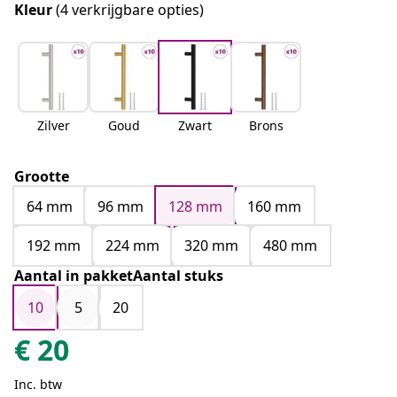
Kleur
(4 verkrijgbare opties)
Zilver
Goud
Zwart
Brons
Grootte
64 mm
96 mm
128 mm
160 mm
192 mm
224 mm
320 mm
480 mm
Aantal in pakketAantal stuks
10
5
20
€
20
Inc. btw