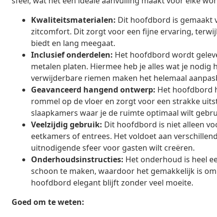
sfeer, wat het een ideale aanvulling maakt voor elke won
Kwaliteitsmaterialen:
Dit hoofdbord is gemaakt v
zitcomfort. Dit zorgt voor een fijne ervaring, ter
biedt en lang meegaat.
Inclusief onderdelen:
Het hoofdbord wordt geleve
metalen platen. Hiermee heb je alles wat je nodig h
verwijderbare riemen maken het helemaal aanpas
Geavanceerd hangend ontwerp:
Het hoofdbord h
rommel op de vloer en zorgt voor een strakke uits
slaapkamers waar je de ruimte optimaal wilt gebru
Veelzijdig gebruik:
Dit hoofdbord is niet alleen v
eetkamers of entrees. Het voldoet aan verschillen
uitnodigende sfeer voor gasten wilt creëren.
Onderhoudsinstructies:
Het onderhoud is heel ee
schoon te maken, waardoor het gemakkelijk is om
hoofdbord elegant blijft zonder veel moeite.
Goed om te weten: