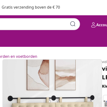
Gratis verzending boven de € 70
Acco
rden en voetborden
vi
v
L
Kl