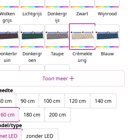
Wolken
Lichtgrijs
Donkergr
Zwart
Wijnrood
grijs
ijs
onkerbr
Donkergr
Taupe
Crèmekle
Blauw
uin
oen
urig
Toon meer
eedte
Wit
Roze
Jeans
blauw
80 cm
90 cm
100 cm
120 cm
140 cm
160 cm
180 cm
200 cm
del/type
met LED
zonder LED