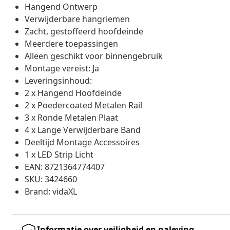
Hangend Ontwerp
Verwijderbare hangriemen
Zacht, gestoffeerd hoofdeinde
Meerdere toepassingen
Alleen geschikt voor binnengebruik
Montage vereist: Ja
Leveringsinhoud:
2 x Hangend Hoofdeinde
2 x Poedercoated Metalen Rail
3 x Ronde Metalen Plaat
4 x Lange Verwijderbare Band
Deeltijd Montage Accessoires
1 x LED Strip Licht
EAN: 8721364774407
SKU: 3424660
Brand: vidaXL
Informatie over veiligheid en naleving