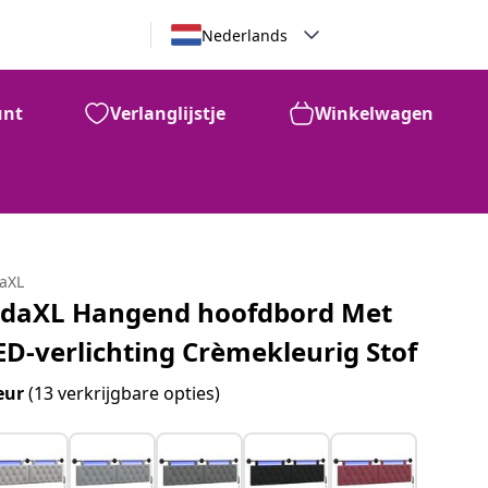
Nederlands
unt
Verlanglijstje
Winkelwagen
daXL
idaXL Hangend hoofdbord Met
ED-verlichting Crèmekleurig Stof
eur
(13 verkrijgbare opties)