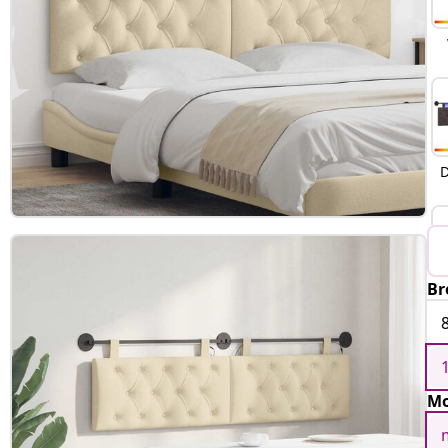
D
Br
Mo