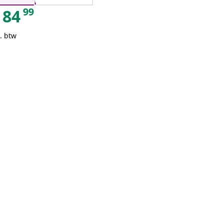
99
84
. btw