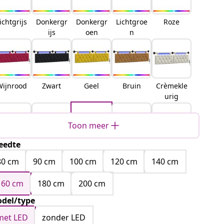
ichtgrijs
Donkergr
Donkergr
Lichtgroe
Roze
ijs
oen
n
Wijnrood
Zwart
Geel
Bruin
Crèmekle
urig
Toon meer
eedte
Blauw
Turquois
Zeegroen
Politiebla
Paars
e
uw
80 cm
90 cm
100 cm
120 cm
140 cm
160 cm
180 cm
200 cm
del/type
met LED
zonder LED