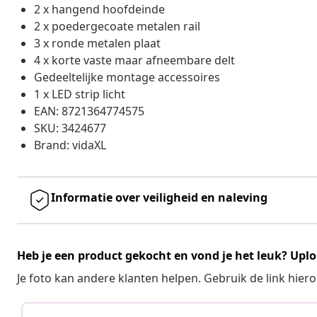
2 x hangend hoofdeinde
2 x poedergecoate metalen rail
3 x ronde metalen plaat
4 x korte vaste maar afneembare delt
Gedeeltelijke montage accessoires
1 x LED strip licht
EAN: 8721364774575
SKU: 3424677
Brand: vidaXL
Informatie over veiligheid en naleving
Heb je een product gekocht en vond je het leuk? Uplo
Je foto kan andere klanten helpen. Gebruik de link hie