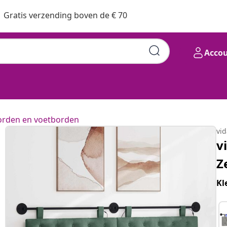
Gratis verzending boven de € 70
Acco
rden en voetborden
vi
v
Z
Kl