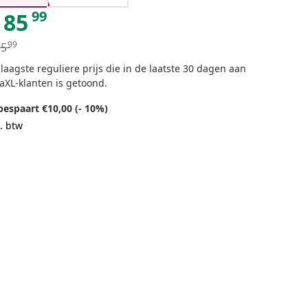
99
85
99
95
laagste reguliere prijs die in de laatste 30 dagen aan
aXL-klanten is getoond.
bespaart €10,00 (- 10%)
. btw