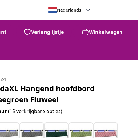
Nederlands
unt
Verlanglijstje
Winkelwagen
daXL
idaXL Hangend hoofdbord
eegroen Fluweel
eur
(15 verkrijgbare opties)