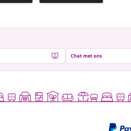
gepubliceerd
gepubli
door
door
Chat met ons