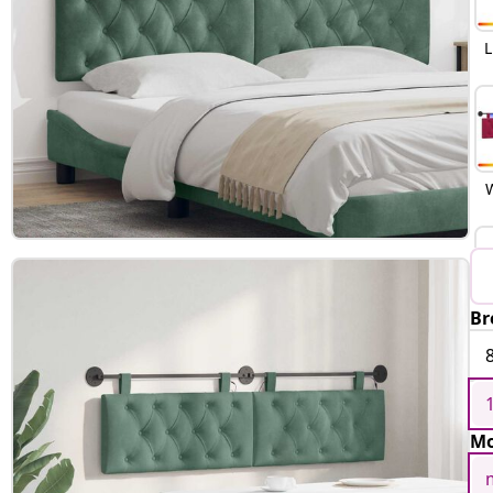
L
Br
Mo