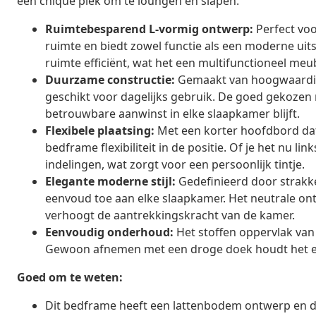
een chique plek om te loungen en slapen.
Ruimtebesparend L-vormig ontwerp:
Perfect voo
ruimte en biedt zowel functie als een moderne uit
ruimte efficiënt, wat het een multifunctioneel me
Duurzame constructie:
Gemaakt van hoogwaardig m
geschikt voor dagelijks gebruik. De goed gekozen
betrouwbare aanwinst in elke slaapkamer blijft.
Flexibele plaatsing:
Met een korter hoofdbord da
bedframe flexibiliteit in de positie. Of je het nu li
indelingen, wat zorgt voor een persoonlijk tintje.
Elegante moderne stijl:
Gedefinieerd door strakke
eenvoud toe aan elke slaapkamer. Het neutrale ontw
verhoogt de aantrekkingskracht van de kamer.
Eenvoudig onderhoud:
Het stoffen oppervlak van
Gewoon afnemen met een droge doek houdt het er fr
Goed om te weten:
Dit bedframe heeft een lattenbodem ontwerp en de