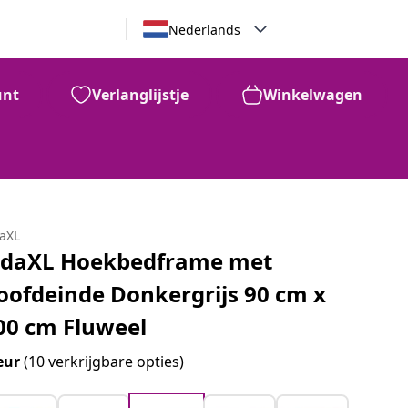
Nederlands
unt
Verlanglijstje
Winkelwagen
daXL
idaXL Hoekbedframe met
oofdeinde Donkergrijs 90 cm x
00 cm Fluweel
eur
(10 verkrijgbare opties)