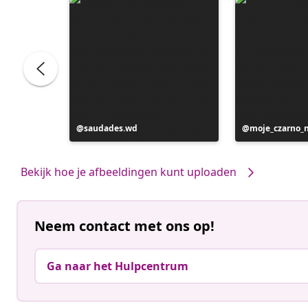
Bericht
saudades.wd
Bericht
moje_czarno_
gepubliceerd
gepubliceerd
door
door
Bekijk hoe je afbeeldingen kunt uploaden
Neem contact met ons op!
Ga naar het Hulpcentrum