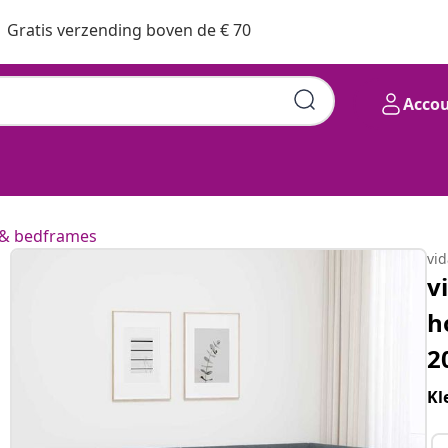
Gratis verzending boven de € 70
Acco
& bedframes
vi
v
h
2
Kl