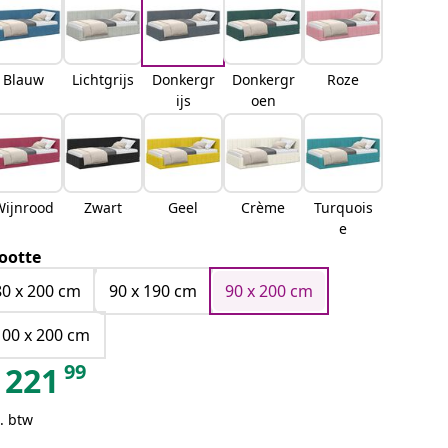
Blauw
Lichtgrijs
Donkergr
Donkergr
Roze
ijs
oen
Wijnrood
Zwart
Geel
Crème
Turquois
e
ootte
80 x 200 cm
90 x 190 cm
90 x 200 cm
100 x 200 cm
99
221
. btw