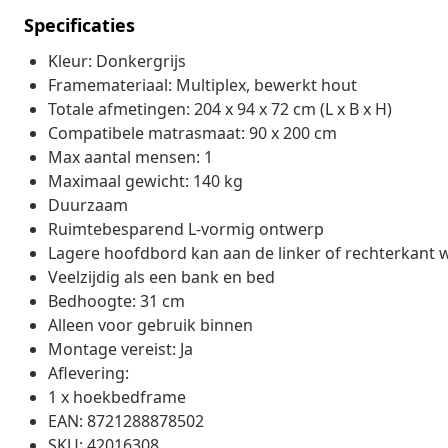
Specificaties
Kleur: Donkergrijs
Framemateriaal: Multiplex, bewerkt hout
Totale afmetingen: 204 x 94 x 72 cm (L x B x H)
Compatibele matrasmaat: 90 x 200 cm
Max aantal mensen: 1
Maximaal gewicht: 140 kg
Duurzaam
Ruimtebesparend L-vormig ontwerp
Lagere hoofdbord kan aan de linker of rechterkant 
Veelzijdig als een bank en bed
Bedhoogte: 31 cm
Alleen voor gebruik binnen
Montage vereist: Ja
Aflevering:
1 x hoekbedframe
EAN: 8721288878502
SKU: 42016308