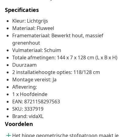
Specificaties
Kleur: Lichtgrijs
Materiaal: Fluweel
Framemateriaal: Bewerkt hout, massief
grenenhout
Vulmateriaal: Schuim
Totale afmetingen: 144 x 7 x 128 cm (L x B x H)
Duurzaam
2 installatiehoogte opties: 118/128 cm
Montage vereist: Ja
Aflevering:
1 x Hoofdeinde
EAN: 8721158297563
SKU: 3337919
Brand: vidaXL
Voordelen
Het hippe geometrische stofpatroon maakt je