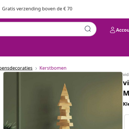
Gratis verzending boven de € 70
Acco
oensdecoraties
Kerstbomen
vi
v
M
Kl