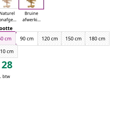
Naturel
Bruine
onafgew
afwerkin
erkt)
g
ootte
60 cm
90 cm
120 cm
150 cm
180 cm
210 cm
28
. btw