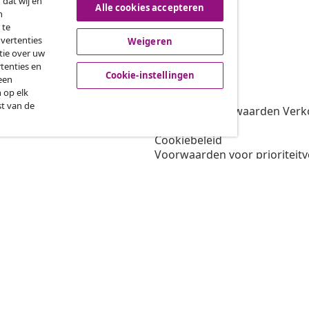
 dat wij en
Alle cookies accepteren
n
roeping van de overeenkomst
 te
dvertenties
Weigeren
tie over uw
tenties en
vidaXL
Cookie-instellingen
een
 op elk
gramma
Over vidaXL
st van de
oor vidaXL
Algemene voorwaarden Verko
amenwerkingen
Privacybeleid
Cookiebeleid
Voorwaarden voor prioriteit
Cookie-instellingen
Werken bij vidaXL
Veiligheid
EU verantwoordelijke
Beleid voor EPR
Toegankelijkheidsverklaring