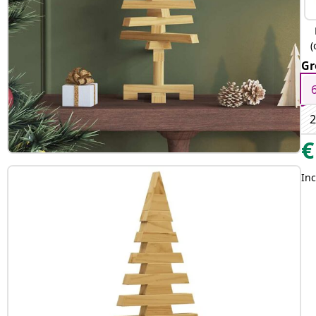
(
Gr
€
Inc