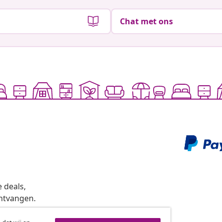
Chat met ons
 deals,
ntvangen.