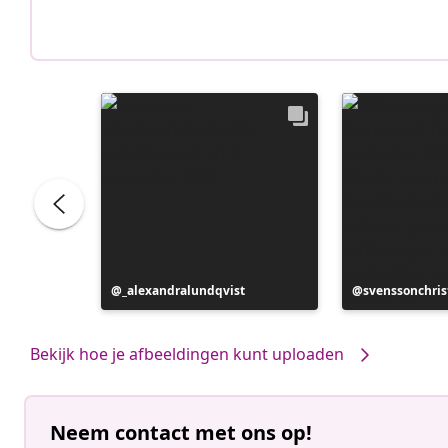
Bericht
_alexandralundqvist
Bericht
svenssonchris
gepubliceerd
gepubliceerd
door
door
Bekijk hoe je afbeeldingen kunt uploaden
Neem contact met ons op!