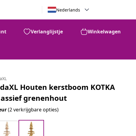
Nederlands
unt
Verlanglijstje
Winkelwagen
daXL
idaXL Houten kerstboom KOTKA
assief grenenhout
eur
(2 verkrijgbare opties)