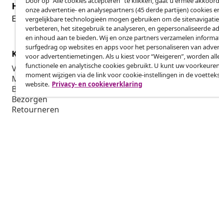
Door op “Alle cookies accepteren” te klikken, gaat u ermee akkoord
Herroeping van de overeenkomst
onze advertentie- en analysepartners (45 derde partijen) cookies e
Her
Een annulering voor je bestelling indienen
vergelijkbare technologieën mogen gebruiken om de sitenavigatie
verbeteren, het sitegebruik te analyseren, en gepersonaliseerde a
en inhoud aan te bieden. Wij en onze partners verzamelen informa
surfgedrag op websites en apps voor het personaliseren van adver
Klantenservice
Zakelijk
voor advertentiemetingen. Als u kiest voor “Weigeren”, worden all
functionele en analytische cookies gebruikt. U kunt uw voorkeuren
Volg je bestelling
Affiliatepro
moment wijzigen via de link voor cookie-instellingen in de voettek
Mijn account
Produceren v
website.
Privacy- en cookieverklaring
Betalen
Marketings
Bezorgen
Retourneren
Productinformatie
Bestellen