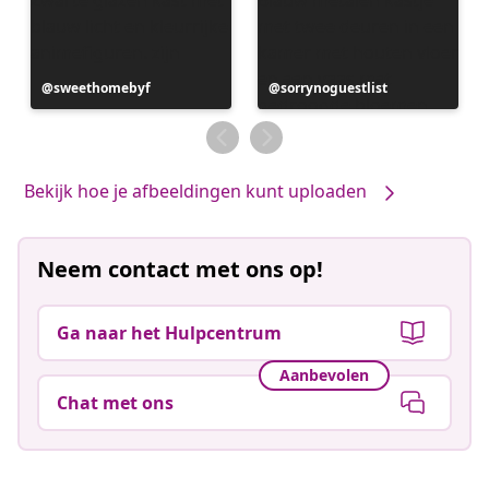
Bericht
sweethomebyf
Bericht
sorrynoguestlist
gepubliceerd
gepubliceerd
door
door
Bekijk hoe je afbeeldingen kunt uploaden
Neem contact met ons op!
Ga naar het Hulpcentrum
Aanbevolen
Chat met ons