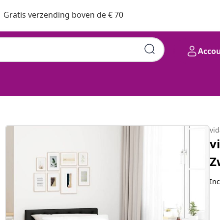
Gratis verzending boven de € 70
Acco
20 x 190 cm Stof
vi
v
Z
Inc