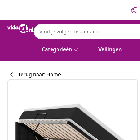
Vorige
Volgende
vidaXL
vidaXL LED Opslagbed met Matras Zwart 1
Categorieën
Veilingen
Terug naar: Home