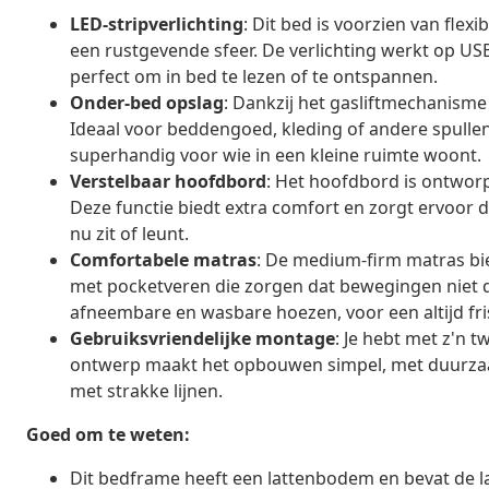
LED-stripverlichting
: Dit bed is voorzien van flex
een rustgevende sfeer. De verlichting werkt op USB
perfect om in bed te lezen of te ontspannen.
Onder-bed opslag
: Dankzij het gasliftmechanism
Ideaal voor beddengoed, kleding of andere spullen,
superhandig voor wie in een kleine ruimte woont.
Verstelbaar hoofdbord
: Het hoofdbord is ontwor
Deze functie biedt extra comfort en zorgt ervoor d
nu zit of leunt.
Comfortabele matras
: De medium-firm matras bie
met pocketveren die zorgen dat bewegingen niet 
afneembare en wasbare hoezen, voor een altijd fri
Gebruiksvriendelijke montage
: Je hebt met z'n
ontwerp maakt het opbouwen simpel, met duurzaam
met strakke lijnen.
Goed om te weten:
Dit bedframe heeft een lattenbodem en bevat de l