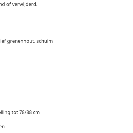
d of verwijderd.
sief grenenhout, schuim
ling tot 78/88 cm
en