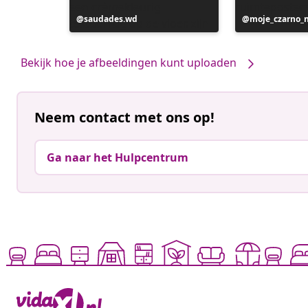
Bericht
saudades.wd
Bericht
moje_czarno_
gepubliceerd
gepubliceerd
door
door
Bekijk hoe je afbeeldingen kunt uploaden
Neem contact met ons op!
Ga naar het Hulpcentrum