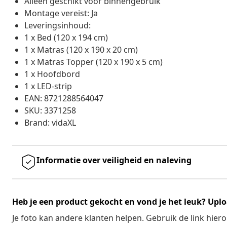
Alleen geschikt voor binnengebruik
Montage vereist: Ja
Leveringsinhoud:
1 x Bed (120 x 194 cm)
1 x Matras (120 x 190 x 20 cm)
1 x Matras Topper (120 x 190 x 5 cm)
1 x Hoofdbord
1 x LED-strip
EAN: 8721288564047
SKU: 3371258
Brand: vidaXL
Informatie over veiligheid en naleving
Heb je een product gekocht en vond je het leuk? Uplo
Je foto kan andere klanten helpen. Gebruik de link hie