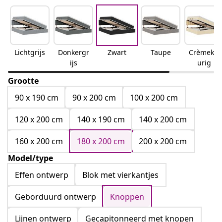
Lichtgrijs
Donkergr
Zwart
Taupe
Crèmekle
ijs
urig
Grootte
90 x 190 cm
90 x 200 cm
100 x 200 cm
120 x 200 cm
140 x 190 cm
140 x 200 cm
160 x 200 cm
180 x 200 cm
200 x 200 cm
Model/type
Effen ontwerp
Blok met vierkantjes
Geborduurd ontwerp
Knoppen
Lijnen ontwerp
Gecapitonneerd met knopen