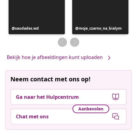
Bericht
saudades.wd
Bericht
moje_czarno_na_bialym
gepubliceerd
gepubliceerd
door
door
Bekijk hoe je afbeeldingen kunt uploaden
Neem contact met ons op!
Ga naar het Hulpcentrum
Aanbevolen
Chat met ons