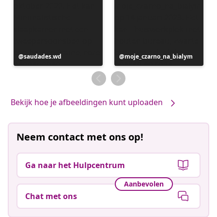
Bericht
saudades.wd
Bericht
moje_czarno_na_bialym
gepubliceerd
gepubliceerd
door
door
Bekijk hoe je afbeeldingen kunt uploaden
Neem contact met ons op!
Ga naar het Hulpcentrum
Aanbevolen
Chat met ons