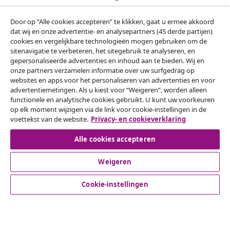
Onze sociale media
Door op “Alle cookies accepteren” te klikken, gaat u ermee akkoord
dat wij en onze advertentie- en analysepartners (45 derde partijen)
cookies en vergelijkbare technologieën mogen gebruiken om de
sitenavigatie te verbeteren, het sitegebruik te analyseren, en
gepersonaliseerde advertenties en inhoud aan te bieden. Wij en
Herroeping van de overeenkomst
onze partners verzamelen informatie over uw surfgedrag op
websites en apps voor het personaliseren van advertenties en voor
Een annulering voor je bestelling indienen
advertentiemetingen. Als u kiest voor “Weigeren”, worden alleen
functionele en analytische cookies gebruikt. U kunt uw voorkeuren
Herroeping van de overeenkomst
op elk moment wijzigen via de link voor cookie-instellingen in de
voettekst van de website.
Privacy- en cookieverklaring
Alle cookies accepteren
Klantenservice
Weigeren
Zakelijk
Cookie-instellingen
vidaXL