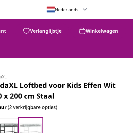
Nederlands
unt
Verlanglijstje
Winkelwagen
daXL
idaXL Loftbed voor Kids Effen Wit
0 x 200 cm Staal
eur
(2 verkrijgbare opties)