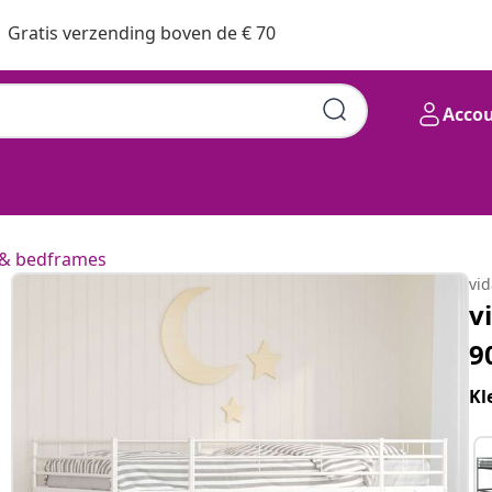
Gratis verzending boven de € 70
Acco
& bedframes
vi
v
9
Kl