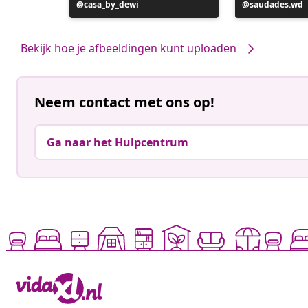
Bericht
casa_by_dewi
Bericht
saudades.wd
gepubliceerd
gepubliceerd
door
door
Bekijk hoe je afbeeldingen kunt uploaden
Neem contact met ons op!
Ga naar het Hulpcentrum