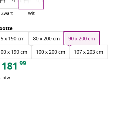
Zwart
Wit
ootte
75 x 190 cm
80 x 200 cm
90 x 200 cm
100 x 190 cm
100 x 200 cm
107 x 203 cm
99
181
. btw