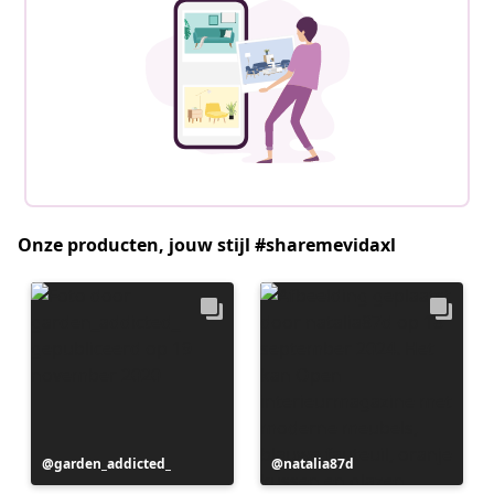
Onze producten, jouw stijl #sharemevidaxl
Bericht
garden_addicted_
Bericht
natalia87d
gepubliceerd
gepubliceerd