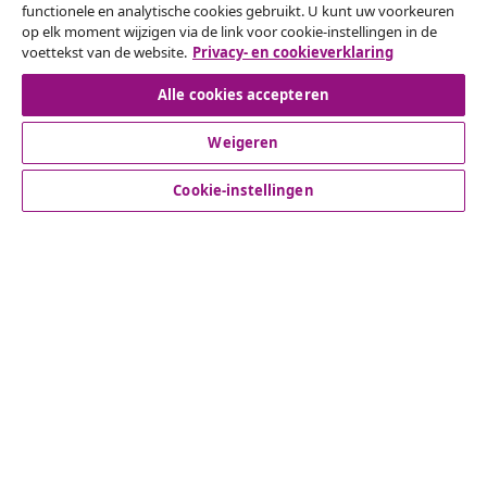
functionele en analytische cookies gebruikt. U kunt uw voorkeuren
Een annulering voor je bestelling indienen
op elk moment wijzigen via de link voor cookie-instellingen in de
voettekst van de website.
Privacy- en cookieverklaring
Herroeping van de overeenkomst
Alle cookies accepteren
Weigeren
Klantenservice
Cookie-instellingen
Zakelijk
vidaXL
Ontdek meer