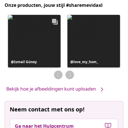
Onze producten, jouw stijl #sharemevidaxl
Bericht
Ismail Güney
Bericht
love_my_hom_
gepubliceerd
gepubliceerd
door
door
Bekijk hoe je afbeeldingen kunt uploaden
Neem contact met ons op!
Ga naar het Hulpcentrum