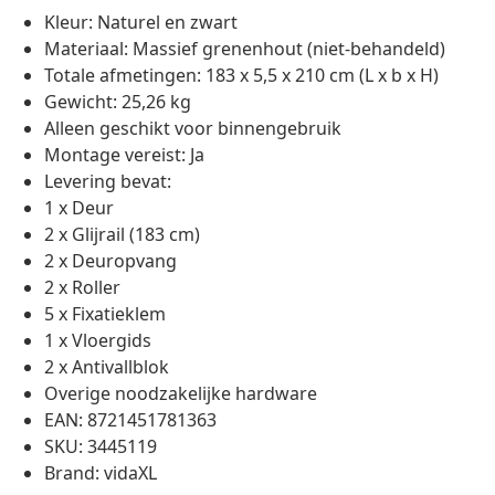
Kleur: Naturel en zwart
Materiaal: Massief grenenhout (niet-behandeld)
Totale afmetingen: 183 x 5,5 x 210 cm (L x b x H)
Gewicht: 25,26 kg
Alleen geschikt voor binnengebruik
Montage vereist: Ja
Levering bevat:
1 x Deur
2 x Glijrail (183 cm)
2 x Deuropvang
2 x Roller
5 x Fixatieklem
1 x Vloergids
2 x Antivallblok
Overige noodzakelijke hardware
EAN: 8721451781363
SKU: 3445119
Brand: vidaXL