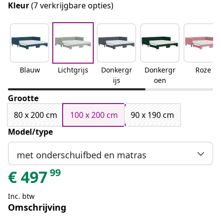
Kleur
(7 verkrijgbare opties)
Blauw
Lichtgrijs
Donkergr
Donkergr
Roze
ijs
oen
Grootte
80 x 200 cm
100 x 200 cm
90 x 190 cm
Model/type
met onderschuifbed en matras
99
€
497
Inc. btw
Omschrijving