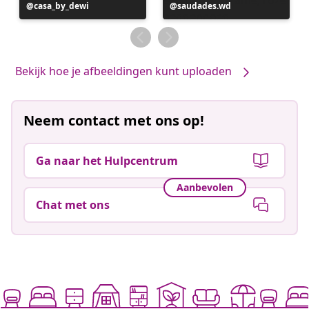
Bericht
casa_by_dewi
Bericht
saudades.wd
gepubliceerd
gepubliceerd
door
door
Bekijk hoe je afbeeldingen kunt uploaden
Neem contact met ons op!
Ga naar het Hulpcentrum
Aanbevolen
Chat met ons